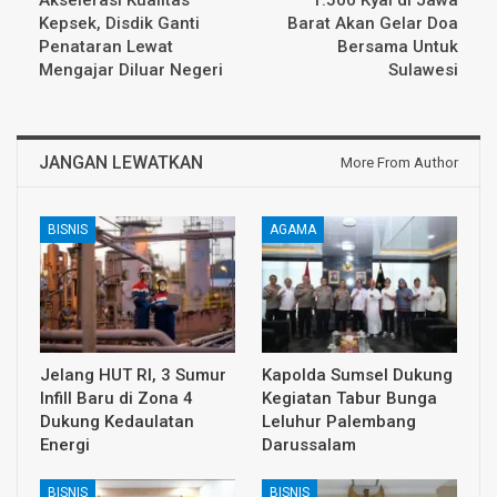
Akselerasi Kualitas
1.500 Kyai di Jawa
Kepsek, Disdik Ganti
Barat Akan Gelar Doa
Penataran Lewat
Bersama Untuk
Mengajar Diluar Negeri
Sulawesi
JANGAN LEWATKAN
More From Author
BISNIS
AGAMA
Jelang HUT RI, 3 Sumur
Kapolda Sumsel Dukung
Infill Baru di Zona 4
Kegiatan Tabur Bunga
Dukung Kedaulatan
Leluhur Palembang
Energi
Darussalam
BISNIS
BISNIS