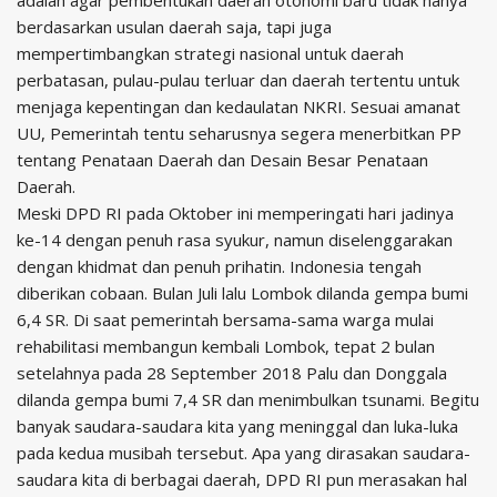
adalah agar pembentukan daerah otonomi baru tidak hanya
berdasarkan usulan daerah saja, tapi juga
mempertimbangkan strategi nasional untuk daerah
perbatasan, pulau-pulau terluar dan daerah tertentu untuk
menjaga kepentingan dan kedaulatan NKRI. Sesuai amanat
UU, Pemerintah tentu seharusnya segera menerbitkan PP
tentang Penataan Daerah dan Desain Besar Penataan
Daerah.
Meski DPD RI pada Oktober ini memperingati hari jadinya
ke-14 dengan penuh rasa syukur, namun diselenggarakan
dengan khidmat dan penuh prihatin. Indonesia tengah
diberikan cobaan. Bulan Juli lalu Lombok dilanda gempa bumi
6,4 SR. Di saat pemerintah bersama-sama warga mulai
rehabilitasi membangun kembali Lombok, tepat 2 bulan
setelahnya pada 28 September 2018 Palu dan Donggala
dilanda gempa bumi 7,4 SR dan menimbulkan tsunami. Begitu
banyak saudara-saudara kita yang meninggal dan luka-luka
pada kedua musibah tersebut. Apa yang dirasakan saudara-
saudara kita di berbagai daerah, DPD RI pun merasakan hal