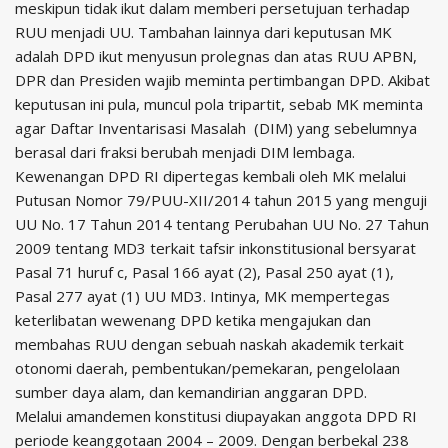
meskipun tidak ikut dalam memberi persetujuan terhadap
RUU menjadi UU. Tambahan lainnya dari keputusan MK
adalah DPD ikut menyusun prolegnas dan atas RUU APBN,
DPR dan Presiden wajib meminta pertimbangan DPD. Akibat
keputusan ini pula, muncul pola tripartit, sebab MK meminta
agar Daftar Inventarisasi Masalah (DIM) yang sebelumnya
berasal dari fraksi berubah menjadi DIM lembaga.
Kewenangan DPD RI dipertegas kembali oleh MK melalui
Putusan Nomor 79/PUU-XII/2014 tahun 2015 yang menguji
UU No. 17 Tahun 2014 tentang Perubahan UU No. 27 Tahun
2009 tentang MD3 terkait tafsir inkonstitusional bersyarat
Pasal 71 huruf c, Pasal 166 ayat (2), Pasal 250 ayat (1),
Pasal 277 ayat (1) UU MD3. Intinya, MK mempertegas
keterlibatan wewenang DPD ketika mengajukan dan
membahas RUU dengan sebuah naskah akademik terkait
otonomi daerah, pembentukan/pemekaran, pengelolaan
sumber daya alam, dan kemandirian anggaran DPD.
Melalui amandemen konstitusi diupayakan anggota DPD RI
periode keanggotaan 2004 – 2009. Dengan berbekal 238