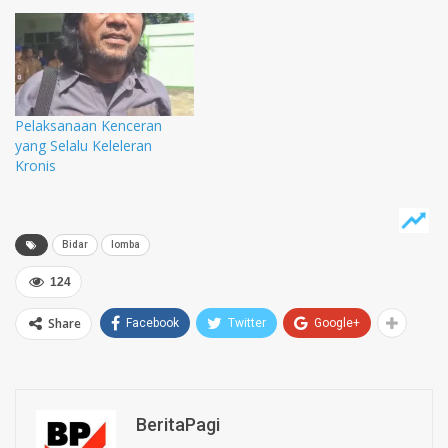
Pelaksanaan Kenceran
yang Selalu Keleleran
Kronis
Bidar
lomba
124
Share
Facebook
Twitter
Google+
BeritaPagi