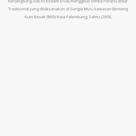
berlangsung, kali ini Kodam II/Swj menggelar lomba Perahu Bidar
Tradisional yang dilaksanakan di Sungai Musi, kawasan Benteng
Kuto Besak (BKB) Kota Palembang, Sabtu (29/9).