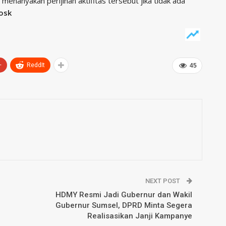
menanyakan perijinan aktifitas tersebut jika tidak ada
osk
+
ReddIt
45
NEXT POST
HDMY Resmi Jadi Gubernur dan Wakil
Gubernur Sumsel, DPRD Minta Segera
Realisasikan Janji Kampanye