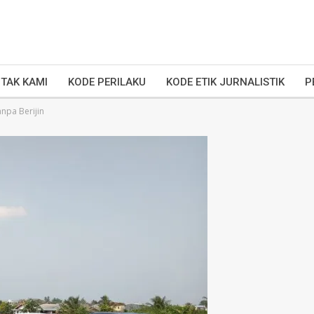
TAK KAMI
KODE PERILAKU
KODE ETIK JURNALISTIK
P
npa Berijin