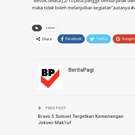
“Besok,Selasa,(2/10),kita panggil semua pihak dan 
maka tidak boleh melanjutkan kegiatan”,katanya.
#
Lahan
Share
Facebook
Twitter
Google
BeritaPagi
PREV POST
Bravo 5 Sumsel Targetkan Kemenangan
Jokowi-Mak’ruf