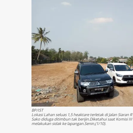
BP/IST
Lokasi Lahan seluas 1,5 heaktare terletak di Jalan Siara
Sako diduga ditimbun tak berijin.Diketahui saat Komisi 
melakukan sidak ke lapangan.Senin,(1/10).