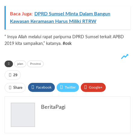
Baca Juga:
DPRD Sumsel Minta Dalam Bangun
Kawasan Keramasan Harus Miliki RTRW
“ Insya Allah melalui rapat paripurna DPRD Sumsel terkait APBD
2019 kita sampaikan,” katanya.
#osk
jalan
Provinsi
29
Facebook
Twitter
Google+
Share
ReddIt
WhatsApp
Pinterest
BeritaPagi
Email