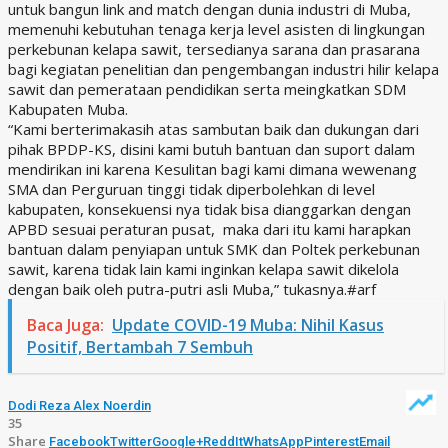
untuk bangun link and match dengan dunia industri di Muba,
memenuhi kebutuhan tenaga kerja level asisten di lingkungan
perkebunan kelapa sawit, tersedianya sarana dan prasarana
bagi kegiatan penelitian dan pengembangan industri hilir kelapa
sawit dan pemerataan pendidikan serta meingkatkan SDM
Kabupaten Muba.
“Kami berterimakasih atas sambutan baik dan dukungan dari
pihak BPDP-KS, disini kami butuh bantuan dan suport dalam
mendirikan ini karena Kesulitan bagi kami dimana wewenang
SMA dan Perguruan tinggi tidak diperbolehkan di level
kabupaten, konsekuensi nya tidak bisa dianggarkan dengan
APBD sesuai peraturan pusat, maka dari itu kami harapkan
bantuan dalam penyiapan untuk SMK dan Poltek perkebunan
sawit, karena tidak lain kami inginkan kelapa sawit dikelola
dengan baik oleh putra-putri asli Muba,” tukasnya.#arf
Baca Juga:
Update COVID-19 Muba: Nihil Kasus
Positif, Bertambah 7 Sembuh
Dodi Reza Alex Noerdin
35
Share
Facebook
Twitter
Google+
ReddIt
WhatsApp
Pinterest
Email