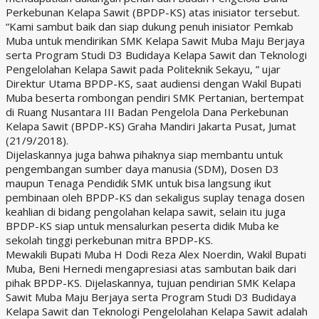
Perkebunan Kelapa Sawit (BPDP-KS) atas inisiator tersebut.
“Kami sambut baik dan siap dukung penuh inisiator Pemkab
Muba untuk mendirikan SMK Kelapa Sawit Muba Maju Berjaya
serta Program Studi D3 Budidaya Kelapa Sawit dan Teknologi
Pengelolahan Kelapa Sawit pada Politeknik Sekayu, ” ujar
Direktur Utama BPDP-KS, saat audiensi dengan Wakil Bupati
Muba beserta rombongan pendiri SMK Pertanian, bertempat
di Ruang Nusantara III Badan Pengelola Dana Perkebunan
Kelapa Sawit (BPDP-KS) Graha Mandiri Jakarta Pusat, Jumat
(21/9/2018).
Dijelaskannya juga bahwa pihaknya siap membantu untuk
pengembangan sumber daya manusia (SDM), Dosen D3
maupun Tenaga Pendidik SMK untuk bisa langsung ikut
pembinaan oleh BPDP-KS dan sekaligus suplay tenaga dosen
keahlian di bidang pengolahan kelapa sawit, selain itu juga
BPDP-KS siap untuk mensalurkan peserta didik Muba ke
sekolah tinggi perkebunan mitra BPDP-KS.
Mewakili Bupati Muba H Dodi Reza Alex Noerdin, Wakil Bupati
Muba, Beni Hernedi mengapresiasi atas sambutan baik dari
pihak BPDP-KS. Dijelaskannya, tujuan pendirian SMK Kelapa
Sawit Muba Maju Berjaya serta Program Studi D3 Budidaya
Kelapa Sawit dan Teknologi Pengelolahan Kelapa Sawit adalah