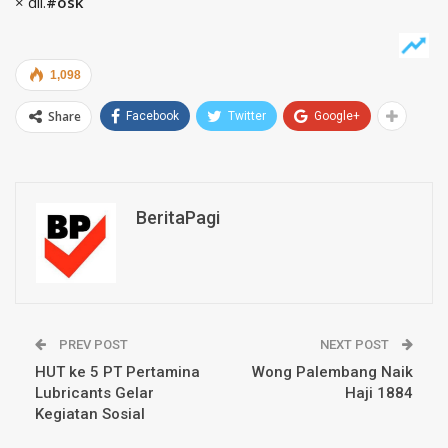
× dll.
#osk
1,098
Share
Facebook
Twitter
Google+
BeritaPagi
PREV POST
NEXT POST
HUT ke 5 PT Pertamina
Wong Palembang Naik
Lubricants Gelar
Haji 1884
Kegiatan Sosial