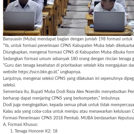
Banyuasin (Muba) mendapat bagian dengan jumlah 198 formasi untuk C
“Ya, untuk formasi penerimaan CPNS Kabupaten Muba telah dikelua
Diungkapkan, mengenai formasi CPNS di Kabupaten Muba dibuka formas
Sedangkan formasi umum sebanyak 180 orang dengan rincian tenaga gu
“Guru dan tenaga kesehatan di prioritaskan setelah kita mengajukan dan 
website
https://sscn.bkn.go.id
,” ungkapnya.
Lanjutnya, mengenai seleksi CPNS yang dilakukan ini sepenuhnya dipe
seleksi.
Sementara itu, Bupati Muba Dodi Reza Alex Noerdin menyebutkan Pem
berharap dapat menjaring CPNS yang berkompeten,” imbuhnya.
Dodi juga mengingatkan, kepada semua pihak untuk tidak mempercayai 
Kalau ada yang coba-coba untuk menipu atau menawarkan kelulusan CP
Formasi Penerimaan CPNS 2018 Pemkab. MUBA berdasarkan Keputusa
A. Formasi Khusus:
1. Tenaga Honorer K2: 18