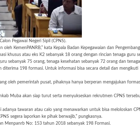
alon Pegawai Negeri Sipil (CPNS).
rkan oleh KemenPANRB,” kata Kepala Badan Kepegawaian dan Pengemba
i khusus atau eks K2 sebanyak 18 orang dengan rincian tenaga guru s
ru sebanyak 75 orang, tenaga kesehatan sebanyak 72 orang dan tenaga 
diterima 198 formasi. Untuk informasi bisa secara detail dan mengikuti s
gang oleh pemerintah pusat, pihaknya hanya berperan mengajukan forma
kab Muba akan siap turut serta menyukseskan rekrutmen CPNS tersebut
adanya tawaran atau calo yang menawarkan untuk bisa meloloskan CPNS.
NS segera laporkan ke pihak berwajib,” pungkasnya.
n Menpanrb No: 153 tahun 2018 sebanyak 198 Formasi.