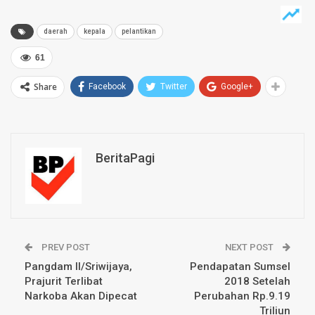
daerah
kepala
pelantikan
61
Share
Facebook
Twitter
Google+
BeritaPagi
PREV POST
NEXT POST
Pangdam II/Sriwijaya,
Pendapatan Sumsel
Prajurit Terlibat
2018 Setelah
Narkoba Akan Dipecat
Perubahan Rp.9.19
Triliun