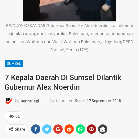
BP/DUDY OSKANDAR Gubernur Sumsel H Alex Noerdin saat ditemui
sejumlah orang dari masyarakat Palembang menuntut penundaan
pelantikan Walikota dan Wakil Walikota Palembang di gedung DPRD
Sumsel, Senin (17/9).
SUMSEL
7 Kepala Daerah Di Sumsel Dilantik
Gubernur Alex Noerdin
Last updated
Senin, 17 September 2018
By
BeritaPagi
61
Share