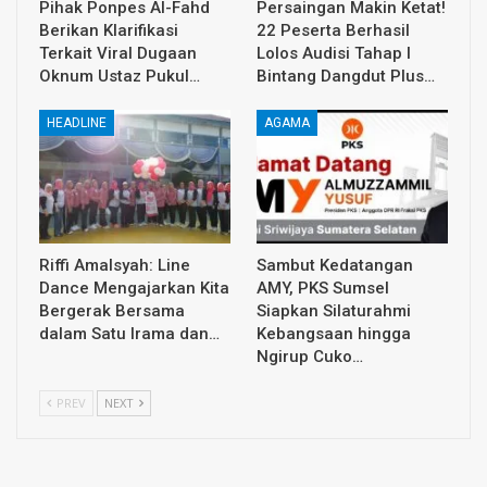
Pihak Ponpes Al-Fahd
Persaingan Makin Ketat!
Berikan Klarifikasi
22 Peserta Berhasil
Terkait Viral Dugaan
Lolos Audisi Tahap I
Oknum Ustaz Pukul…
Bintang Dangdut Plus…
HEADLINE
AGAMA
Riffi Amalsyah: Line
Sambut Kedatangan
Dance Mengajarkan Kita
AMY, PKS Sumsel
Bergerak Bersama
Siapkan Silaturahmi
dalam Satu Irama dan…
Kebangsaan hingga
Ngirup Cuko…
PREV
NEXT