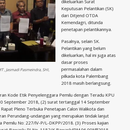
dikeluarkan Surat
Keputusan Pelantikan (SK)
dari Ditjend OTDA
Kemendagri, ditunda
penetapan pelantikannya.
Pasalnya, selain SK.
Pelantikan yang belum
dikeluarkan, hal ini juga atas
dasar proses
permasalahan dalam
MT , Jasmadi Pasmeindra, SHI,
pilkada kota Palembang
2018 masih berlangsung.
ggaran Kode Etik Penyelenggara Pemilu dengan Teradu KPU
20 September 2018, (2) surat tertanggal 14 September
Rapat Pleno Terbuka Penetapan Calon Walikota dan
turan Perundang-undangan yang merupakan tindak lanjut
a Pemilu No: 227/lV-P/L-DKPP/2018. (3) Proses kajian
urat Bawaslu RI No. 1182/K.BawaslulPM.06.00Nlll2018