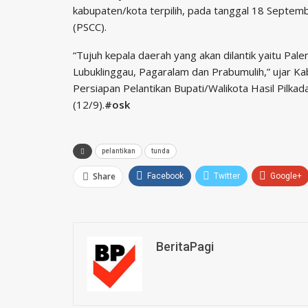
kabupaten/kota terpilih, pada tanggal 18 Septe
(PSCC).
“Tujuh kepala daerah yang akan dilantik yaitu P
Lubuklinggau, Pagaralam dan Prabumulih,” ujar K
Persiapan Pelantikan Bupati/Walikota Hasil Pilka
(12/9).
#osk
pelantikan
tunda
Share
Facebook
Twitter
Google+
BeritaPagi