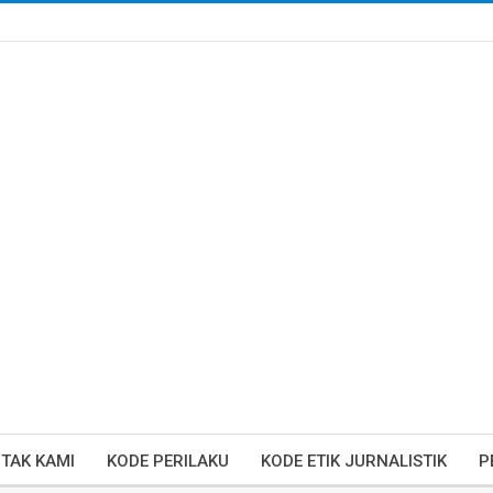
TAK KAMI
KODE PERILAKU
KODE ETIK JURNALISTIK
P