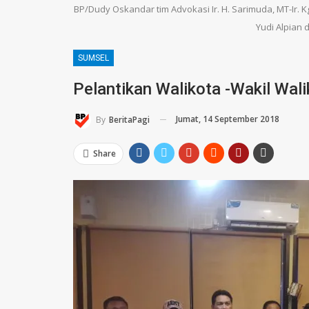
BP/Dudy Oskandar tim Advokasi Ir. H. Sarimuda, MT-Ir. K
Yudi Alpian d
SUMSEL
Pelantikan Walikota -Wakil Wal
Jumat, 14 September 2018
By
BeritaPagi
Share