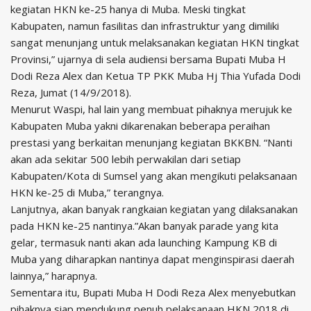
kegiatan HKN ke-25 hanya di Muba. Meski tingkat
Kabupaten, namun fasilitas dan infrastruktur yang dimiliki
sangat menunjang untuk melaksanakan kegiatan HKN tingkat
Provinsi,” ujarnya di sela audiensi bersama Bupati Muba H
Dodi Reza Alex dan Ketua TP PKK Muba Hj Thia Yufada Dodi
Reza, Jumat (14/9/2018).
Menurut Waspi, hal lain yang membuat pihaknya merujuk ke
Kabupaten Muba yakni dikarenakan beberapa peraihan
prestasi yang berkaitan menunjang kegiatan BKKBN. “Nanti
akan ada sekitar 500 lebih perwakilan dari setiap
Kabupaten/Kota di Sumsel yang akan mengikuti pelaksanaan
HKN ke-25 di Muba,” terangnya.
Lanjutnya, akan banyak rangkaian kegiatan yang dilaksanakan
pada HKN ke-25 nantinya.”Akan banyak parade yang kita
gelar, termasuk nanti akan ada launching Kampung KB di
Muba yang diharapkan nantinya dapat menginspirasi daerah
lainnya,” harapnya.
Sementara itu, Bupati Muba H Dodi Reza Alex menyebutkan
pihaknya siap mendukung penuh pelaksanaan HKN 2018 di