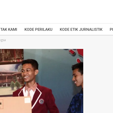
TAK KAMI
KODE PERILAKU
KODE ETIK JURNALISTIK
P
ngsa