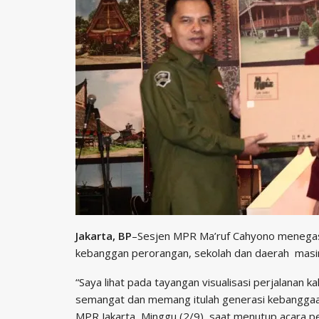
Jakarta, BP
–Sesjen MPR Ma’ruf Cahyono menegaska
kebanggan perorangan, sekolah dan daerah masi
“Saya lihat pada tayangan visualisasi perjalanan k
semangat dan memang itulah generasi kebanggaan 
MPR Jakarta, Minggu (2/9), saat menutup acara p