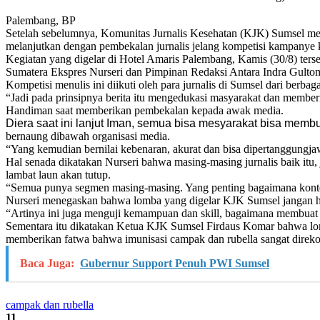
Palembang, BP
Setelah sebelumnya, Komunitas Jurnalis Kesehatan (KJK) Sumsel men
melanjutkan dengan pembekalan jurnalis jelang kompetisi kampanye 
Kegiatan yang digelar di Hotel Amaris Palembang, Kamis (30/8) ter
Sumatera Ekspres Nurseri dan Pimpinan Redaksi Antara Indra Gulto
Kompetisi menulis ini diikuti oleh para jurnalis di Sumsel dari berbag
“Jadi pada prinsipnya berita itu mengedukasi masyarakat dan member
Handiman saat memberikan pembekalan kepada awak media.
Diera saat ini lanjut Iman, semua bisa mesyarakat bisa memb
bernaung dibawah organisasi media.
“Yang kemudian bernilai kebenaran, akurat dan bisa dipertanggungj
Hal senada dikatakan Nurseri bahwa masing-masing jurnalis baik itu
lambat laun akan tutup.
“Semua punya segmen masing-masing. Yang penting bagaimana konten 
Nurseri menegaskan bahwa lomba yang digelar KJK Sumsel jangan han
“Artinya ini juga menguji kemampuan dan skill, bagaimana membua
Sementara itu dikatakan Ketua KJK Sumsel Firdaus Komar bahwa lo
memberikan fatwa bahwa imunisasi campak dan rubella sangat direk
Baca Juga:
Gubernur Support Penuh PWI Sumsel
campak dan rubella
11