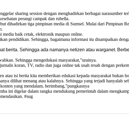
ggelar sharing session dengan menghadirkan berbagai narasumber terka
kesehatan perangi campak dan rubella.
sebut dihadirkan tiga pimpinan media di Sumsel. Mulai dari Pimpina
m.
ai media baik cetak, elektronik maupun online.
ikan pendidikan. Sehingga, bagaimana informasi itu disampaikan denga
uat berita. Sehingga ada namanya netizen atau warganet. B
erbe
awabkan. Sehingga mengedukasi masyarakat,”urainya.
, jurnalis koran, TV, radio dan juga online tak usah resah dengan per
atau isi berita kita memberikan edukasi kepada masyarakat bukan ho
ya dilihat menang atau kalahnya. Sehingga yang terjadi hanyalah sebu
t konten yang mendalam, berimbang,”pungkasnya
mba ini digelar dalam rangka mendukung pemerintah dalam mengkampan
omendasikan. #sug