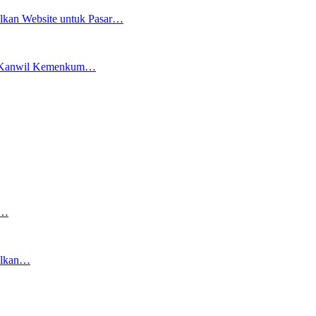
an Website untuk Pasar…
ama Kanwil Kemenkum…
g…
alkan…