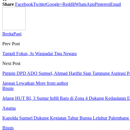
Share
Facebook
Twitter
Google+
ReddIt
WhatsApp
Pinterest
Email
BeritaPagi
Prev Post
Tampil Fokus, Jo Waspadai Tiga Negara
Next Post
Pimpin DPD ADO Sumsel, Ahmad Harifin Siap Tampung Aspirasi Pa
Jangan Lewatkan
More from author
Bisnis
Jelang HUT RI, 3 Sumur Infill Baru di Zona 4 Dukung Kedaulatan E
Agama
Kapolda Sumsel Dukung Kegiatan Tabur Bunga Leluhur Palembang
Bisnis