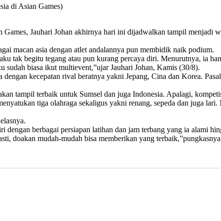
esia di Asian Games)
Games, Jauhari Johan akhirnya hari ini dijadwalkan tampil menjadi wak
agai macan asia dengan atlet andalannya pun membidik naik podium.
ku tak begitu tegang atau pun kurang percaya diri. Menurutnya, ia han
u sudah biasa ikut multievent,”ujar Jauhari Johan, Kamis (30/8).
a dengan kecepatan rival beratnya yakni Jepang, Cina dan Korea. Pasal
akan tampil terbaik untuk Sumsel dan juga Indonesia. Apalagi, kompetis
nyatukan tiga olahraga sekaligus yakni renang, sepeda dan juga lari. 
elasnya.
iri dengan berbagai persiapan latihan dan jam terbang yang ia alami 
 pasti, doakan mudah-mudah bisa memberikan yang terbaik,”pungkasnya