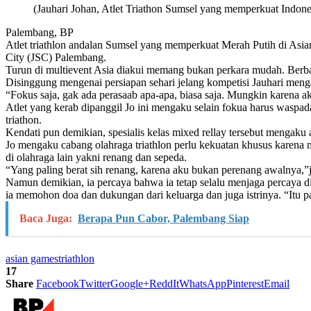
(Jauhari Johan, Atlet Triathon Sumsel yang memperkuat Indon
Palembang, BP
Atlet triathlon andalan Sumsel yang memperkuat Merah Putih di Asian 
City (JSC) Palembang.
Turun di multievent Asia diakui memang bukan perkara mudah. Berb
Disinggung mengenai persiapan sehari jelang kompetisi Jauhari menga
“Fokus saja, gak ada perasaab apa-apa, biasa saja. Mungkin karena ak
Atlet yang kerab dipanggil Jo ini mengaku selain fokua harus waspad
triathon.
Kendati pun demikian, spesialis kelas mixed rellay tersebut mengaku 
Jo mengaku cabang olahraga triathlon perlu kekuatan khusus karena me
di olahraga lain yakni renang dan sepeda.
“Yang paling berat sih renang, karena aku bukan perenang awalnya,”j
Namun demikian, ia percaya bahwa ia tetap selalu menjaga percaya d
ia memohon doa dan dukungan dari keluarga dan juga istrinya. “Itu
Baca Juga:
Berapa Pun Cabor, Palembang Siap
asian games
triathlon
17
Share
Facebook
Twitter
Google+
ReddIt
WhatsApp
Pinterest
Email