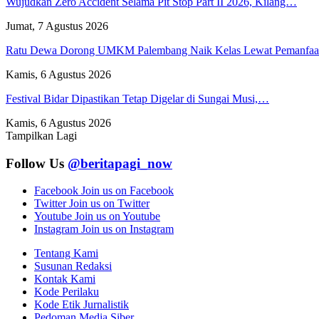
Wujudkan Zero Accident Selama Pit Stop Part II 2026, Kilang…
Jumat, 7 Agustus 2026
Ratu Dewa Dorong UMKM Palembang Naik Kelas Lewat Pemanfa
Kamis, 6 Agustus 2026
Festival Bidar Dipastikan Tetap Digelar di Sungai Musi,…
Kamis, 6 Agustus 2026
Tampilkan Lagi
Follow Us
@beritapagi_now
Facebook
Join us on Facebook
Twitter
Join us on Twitter
Youtube
Join us on Youtube
Instagram
Join us on Instagram
Tentang Kami
Susunan Redaksi
Kontak Kami
Kode Perilaku
Kode Etik Jurnalistik
Pedoman Media Siber