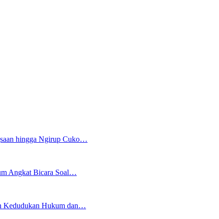
gsaan hingga Ngirup Cuko…
kum Angkat Bicara Soal…
an Kedudukan Hukum dan…