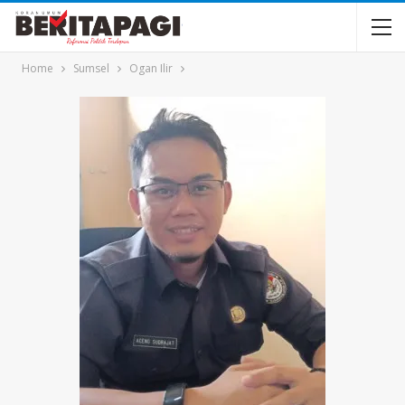
Home
Sumsel
Ogan Ilir