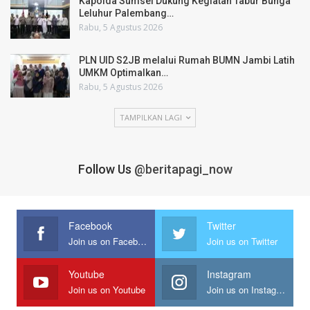
Kapolda Sumsel Dukung Kegiatan Tabur Bunga
Leluhur Palembang…
Rabu, 5 Agustus 2026
PLN UID S2JB melalui Rumah BUMN Jambi Latih
UMKM Optimalkan…
Rabu, 5 Agustus 2026
TAMPILKAN LAGI
Follow Us
@beritapagi_now
Facebook
Twitter
Join us on Facebook
Join us on Twitter
Youtube
Instagram
Join us on Youtube
Join us on Instagram