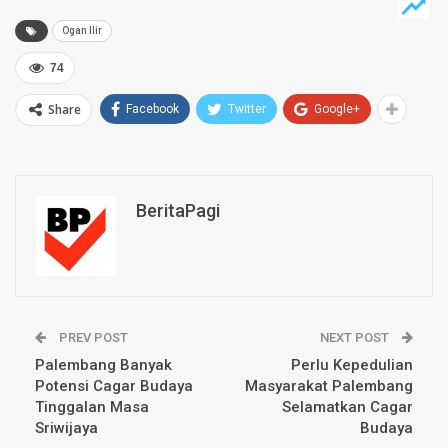
Ogan Ilir
74
Share
Facebook
Twitter
Google+
BeritaPagi
PREV POST
NEXT POST
Palembang Banyak
Perlu Kepedulian
Potensi Cagar Budaya
Masyarakat Palembang
Tinggalan Masa
Selamatkan Cagar
Sriwijaya
Budaya