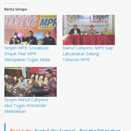
Berita Serupa
Sesjen MPR: Sosialisasi
Ma’ruf Cahyono: MPR Siap
Empat Pilar MPR
Laksanakan Sidang
Merupakan Tugas Mulia
Tahunan MPR
Sesjen Ma’ruf Cahyono
Akui Tugas Protokoler
Melelahkan
Baca Juga:
Kurir Sabu Sumsel - Bangka Ditangkap