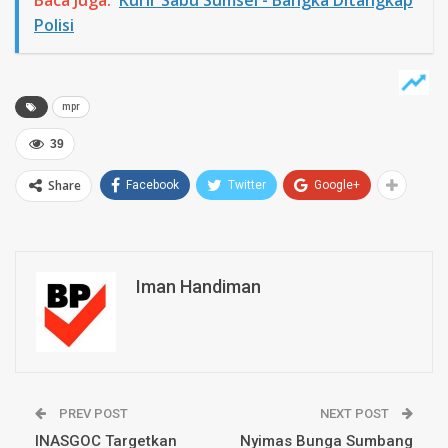
Polisi
mpr
39
Share
Facebook
Twitter
Google+
Iman Handiman
PREV POST
NEXT POST
INASGOC Targetkan
Nyimas Bunga Sumbang