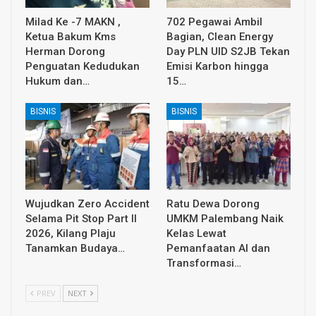
Milad Ke -7 MAKN ,
702 Pegawai Ambil
Ketua Bakum Kms
Bagian, Clean Energy
Herman Dorong
Day PLN UID S2JB Tekan
Penguatan Kedudukan
Emisi Karbon hingga
Hukum dan…
15…
BISNIS
BISNIS
Wujudkan Zero Accident
Ratu Dewa Dorong
Selama Pit Stop Part II
UMKM Palembang Naik
2026, Kilang Plaju
Kelas Lewat
Tanamkan Budaya…
Pemanfaatan AI dan
Transformasi…
PREV
NEXT