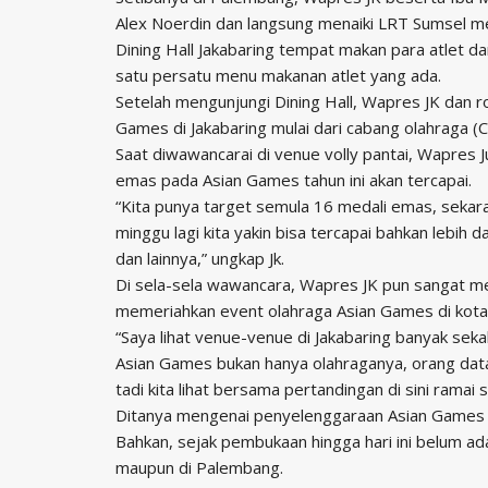
Alex Noerdin dan langsung menaiki LRT Sumsel m
Dining Hall Jakabaring tempat makan para atlet 
satu persatu menu makanan atlet yang ada.
Setelah mengunjungi Dining Hall, Wapres JK dan
Games di Jakabaring mulai dari cabang olahraga (C
Saat diwawancarai di venue volly pantai, Wapres J
emas pada Asian Games tahun ini akan tercapai.
“Kita punya target semula 16 medali emas, sekaran
minggu lagi kita yakin bisa tercapai bahkan lebih d
dan lainnya,” ungkap Jk.
Di sela-sela wawancara, Wapres JK pun sangat m
memeriahkan event olahraga Asian Games di kot
“Saya lihat venue-venue di Jakabaring banyak sek
Asian Games bukan hanya olahraganya, orang datang
tadi kita lihat bersama pertandingan di sini ramai se
Ditanya mengenai penyelenggaraan Asian Games 20
Bahkan, sejak pembukaan hingga hari ini belum ada l
maupun di Palembang.