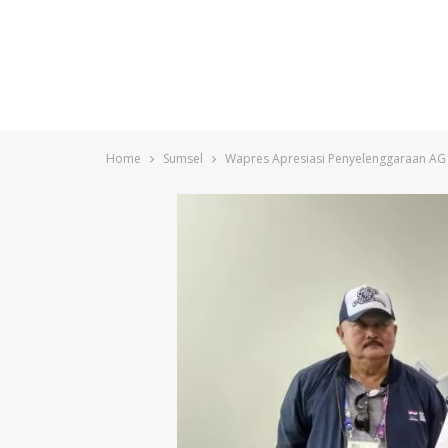
Home
Sumsel
Wapres Apresiasi Penyelenggaraan AG