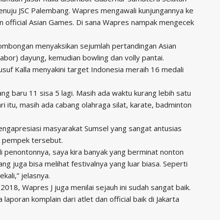
enuju JSC Palembang. Wapres mengawali kunjungannya ke
dan official Asian Games. Di sana Wapres nampak mengecek
 rombongan menyaksikan sejumlah pertandingan Asian
abor) dayung, kemudian bowling dan volly pantai.
usuf Kalla menyakini target Indonesia meraih 16 medali
g baru 11 sisa 5 lagi. Masih ada waktu kurang lebih satu
ari itu, masih ada cabang olahraga silat, karate, badminton
engapresiasi masyarakat Sumsel yang sangat antusias
a pempek tersebut.
ali penontonnya, saya kira banyak yang berminat nonton
 juga bisa melihat festivalnya yang luar biasa. Seperti
kali,” jelasnya.
18, Wapres J juga menilai sejauh ini sudah sangat baik.
aporan komplain dari atlet dan official baik di Jakarta