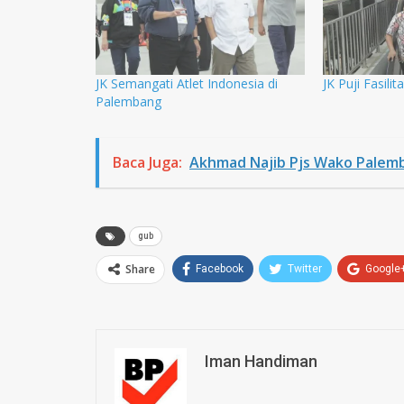
JK Semangati Atlet Indonesia di
JK Puji Fasilit
Palembang
Baca Juga:
Akhmad Najib Pjs Wako Palem
gub
Share
Facebook
Twitter
Google
Iman Handiman