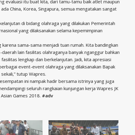
ang evaluasi itu buat kita, dari tamu-tamu baik atlet maupun
ini ada China, Korea, Singapura, semua mengatakan sangat
lanjutan di bidang olahraga yang dilakukan Pemerintah
ernasional yang dilaksanakan selama kepemimpinan
g karena sama-sama menjadi tuan rumah. Kita bandingkan
-daerah lain fasilitas olahraganya banyak nganggur bahkan
fasilitas lengkap dan berkelanjutan. Jadi, kita apresiasi
erbagai event-event olahraga yang dilaksanakan Bapak
sekali,” tutup Wapres.
kesempatan ini nampak hadir bersama istrinya yang juga
mendampingi seluruh rangkaian kunjungan kerja Wapres JK
n Asian Games 2018.
#adv