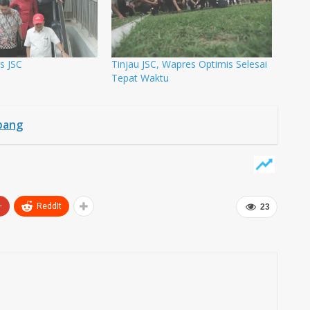
as JSC
Tinjau JSC, Wapres Optimis Selesai
Tepat Waktu
bang
+
ReddIt
23