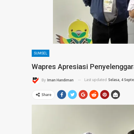
SUMSEL
Wapres Apresiasi Penyelengga
Last updated
Selasa, 4 Sept
By
Iman Handiman
Share