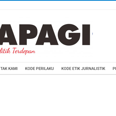
TAK KAMI
KODE PERILAKU
KODE ETIK JURNALISTIK
P