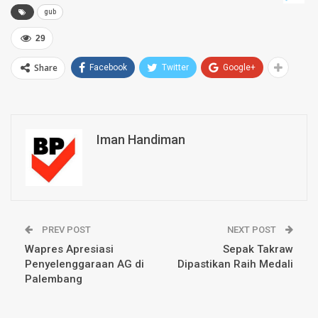
gub
29
Share
Facebook
Twitter
Google+
Iman Handiman
PREV POST
NEXT POST
Wapres Apresiasi
Sepak Takraw
Penyelenggaraan AG di
Dipastikan Raih Medali
Palembang