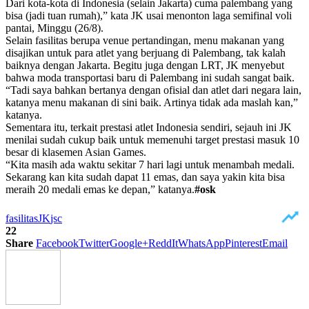
Dari kota-kota di Indonesia (selain Jakarta) cuma palembang yang
bisa (jadi tuan rumah),” kata JK usai menonton laga semifinal voli
pantai, Minggu (26/8).
Selain fasilitas berupa venue pertandingan, menu makanan yang
disajikan untuk para atlet yang berjuang di Palembang, tak kalah
baiknya dengan Jakarta. Begitu juga dengan LRT, JK menyebut
bahwa moda transportasi baru di Palembang ini sudah sangat baik.
“Tadi saya bahkan bertanya dengan ofisial dan atlet dari negara lain,
katanya menu makanan di sini baik. Artinya tidak ada maslah kan,”
katanya.
Sementara itu, terkait prestasi atlet Indonesia sendiri, sejauh ini JK
menilai sudah cukup baik untuk memenuhi target prestasi masuk 10
besar di klasemen Asian Games.
“Kita masih ada waktu sekitar 7 hari lagi untuk menambah medali.
Sekarang kan kita sudah dapat 11 emas, dan saya yakin kita bisa
meraih 20 medali emas ke depan,” katanya.
#osk
fasilitas
JK
jsc
22
Share
Facebook
Twitter
Google+
ReddIt
WhatsApp
Pinterest
Email