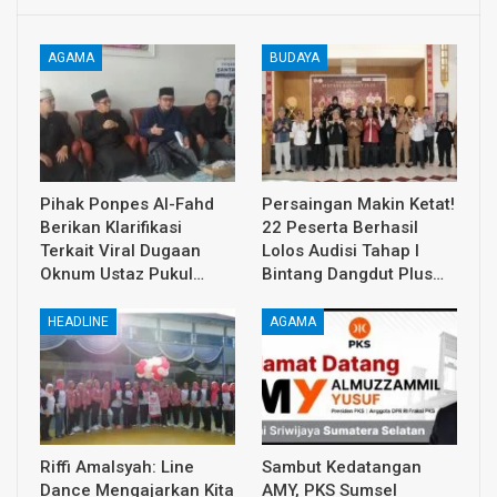
AGAMA
BUDAYA
Pihak Ponpes Al-Fahd
Persaingan Makin Ketat!
Berikan Klarifikasi
22 Peserta Berhasil
Terkait Viral Dugaan
Lolos Audisi Tahap I
Oknum Ustaz Pukul…
Bintang Dangdut Plus…
HEADLINE
AGAMA
Riffi Amalsyah: Line
Sambut Kedatangan
Dance Mengajarkan Kita
AMY, PKS Sumsel