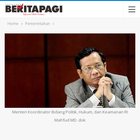
Home
Pemerintahan
Menteri Koordinator Bidang Politik, Hukum, dan Keamanan RI
Mahfud MD. dok