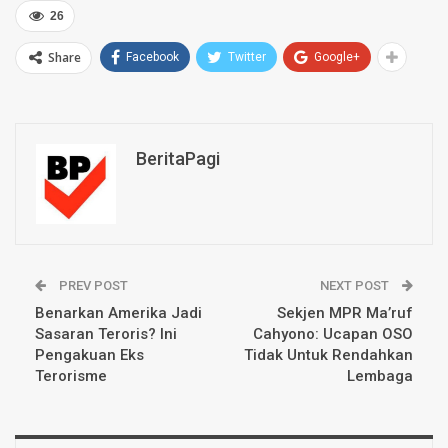
26
Share
Facebook
Twitter
Google+
BeritaPagi
PREV POST
NEXT POST
Benarkan Amerika Jadi
Sekjen MPR Ma’ruf
Sasaran Teroris? Ini
Cahyono: Ucapan OSO
Pengakuan Eks
Tidak Untuk Rendahkan
Terorisme
Lembaga