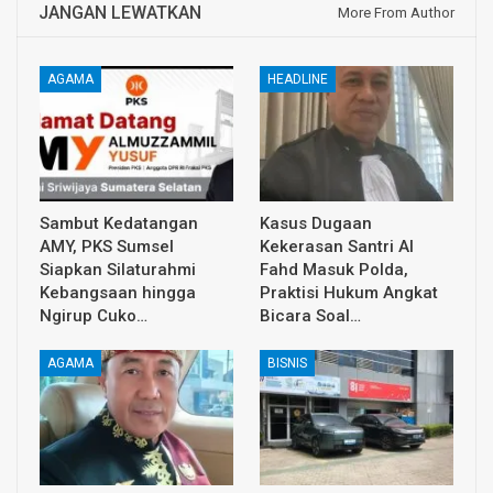
JANGAN LEWATKAN
More From Author
AGAMA
HEADLINE
Sambut Kedatangan
Kasus Dugaan
AMY, PKS Sumsel
Kekerasan Santri Al
Siapkan Silaturahmi
Fahd Masuk Polda,
Kebangsaan hingga
Praktisi Hukum Angkat
Ngirup Cuko…
Bicara Soal…
AGAMA
BISNIS