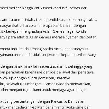
sel melihat hingga kini Sumsel kondusif , bebas dari
tas antara pemerintah , tokoh pendidikan, tokoh masyarakat,
asyarakat di harapkan merapatkan barisan dengan
kita kedepan menghadapi Asian Games , agar kondisi
snya para atlet di Asian Games merasa nyaman dan betah
kenapa anak muda senang radikalisme , seharusnya ini
gaimana anak muda tidak terjerumus kepada perilaku yang
engan pihak-pihak lain seperti acara ini, sehingga yang
 dan peradaban karena ide dan ide berawal dari peristiwa,
follow up dengan suatu pemikiran,” katanya.
kti) Wilayah II Sumbagsel, Slamet Widodo menyatakan,
udah menjadi tugas kami untuk menjaga agar jangan
sat yang bertentangan dengan Pancasila. Dan dalam
untuk mengadakan kegiatan paham anti radikalisme dan