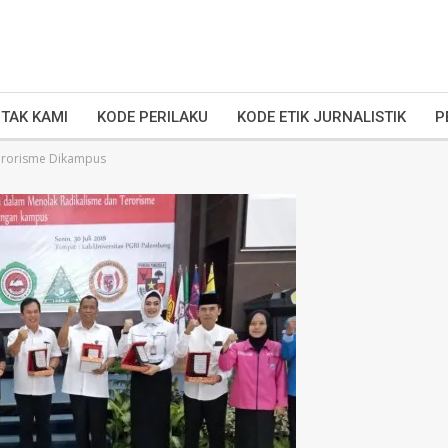
TAK KAMI
KODE PERILAKU
KODE ETIK JURNALISTIK
P
erorisme Dikampus