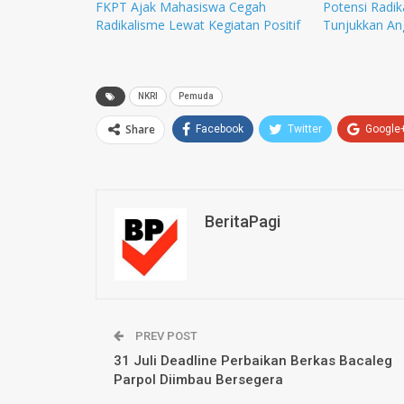
FKPT Ajak Mahasiswa Cegah
Potensi Radik
Radikalisme Lewat Kegiatan Positif
Tunjukkan An
NKRI
Pemuda
Share
Facebook
Twitter
Google
BeritaPagi
PREV POST
31 Juli Deadline Perbaikan Berkas Bacaleg
Parpol Diimbau Bersegera