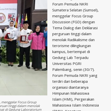
Forum Pemuda NKRI
Sumatera Selatan (Sumsel),
menggelar Focus Group
Discussion (FGD) dengan
Tema Dialog dan Deklarasi
perguruan tinggi dalam
menolak Radikalisme dan
terorisme dilingkungan
kampus, bertempat di
Gedung Lab Terpadu
Universitas PGRI
Palembang, senin (30/7).
Forum Pemuda NKRI yang
terdiri dari beberapa
organiasi diantaranya
Himpunan Mahasiswa
Islam (HMI), Pergerakan
, menggelar Focus Group
Mahasiswa Islam Indonesia
uruan tinggi dalam menolak
pat di Gedung Laboratorium
(PMII), Kesatuan