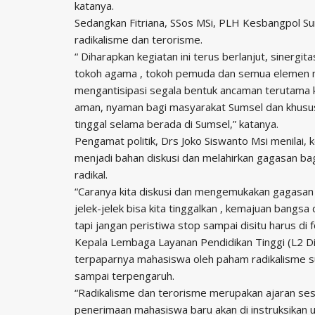
katanya.
Sedangkan Fitriana, SSos MSi, PLH Kesbangpol Sum
radikalisme dan terorisme.
“ Diharapkan kegiatan ini terus berlanjut, sinergi
tokoh agama , tokoh pemuda dan semua elemen m
mengantisipasi segala bentuk ancaman terutama 
aman, nyaman bagi masyarakat Sumsel dan khusu
tinggal selama berada di Sumsel,” katanya.
Pengamat politik, Drs Joko Siswanto Msi menilai, 
menjadi bahan diskusi dan melahirkan gagasan ba
radikal.
“Caranya kita diskusi dan mengemukakan gagasan d
jelek-jelek bisa kita tinggalkan , kemajuan bangsa
tapi jangan peristiwa stop sampai disitu harus di 
Kepala Lembaga Layanan Pendidikan Tinggi (L2 Di
terpaparnya mahasiswa oleh paham radikalisme s
sampai terpengaruh.
“Radikalisme dan terorisme merupakan ajaran se
penerimaan mahasiswa baru akan di instruksikan 