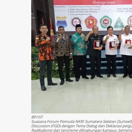
BP/IST
Suasana Forum Pemuda NKRI Sumatera Selatan (Sumsel)
Discussion (FGD) dengan Tema Dialog dan Deklarasi perg
Radikalisme dan terorisme dilingkungan kampus, bertem