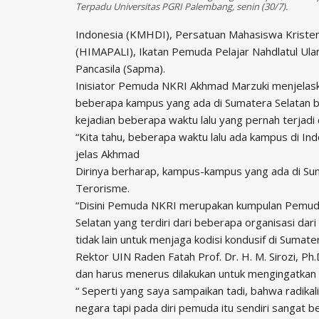
Terpadu Universitas PGRI Palembang, senin (30/7).
Indonesia (KMHDI), Persatuan Mahasiswa Kriste
(HIMAPALI), Ikatan Pemuda Pelajar Nahdlatul Ul
Pancasila (Sapma).
Inisiator Pemuda NKRI Akhmad Marzuki menjelas
beberapa kampus yang ada di Sumatera Selatan 
kejadian beberapa waktu lalu yang pernah terjadi 
“Kita tahu, beberapa waktu lalu ada kampus di In
jelas Akhmad
Dirinya berharap, kampus-kampus yang ada di Sum
Terorisme.
“Disini Pemuda NKRI merupakan kumpulan Pemuda
Selatan yang terdiri dari beberapa organisasi d
tidak lain untuk menjaga kodisi kondusif di Sumater
Rektor UIN Raden Fatah Prof. Dr. H. M. Sirozi, Ph.
dan harus menerus dilakukan untuk mengingatkan
“ Seperti yang saya sampaikan tadi, bahwa radika
negara tapi pada diri pemuda itu sendiri sangat b