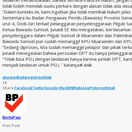
tidak boleh menolak suatu perkara dengan alasan tidak ada das
“Dalam konteks ini, kami ingatkan jika tidak memihak hukum jelas
Sementara itu Badan Pengawas Pemilu (Bawaslu) Provinsi Suma
urut 4, Dodi-Giri terkait pelanggaran penyelenggaraan Pilgub S
Ketua Bawaslu Sumsel, Junaidi SE Msi mengatakan, berdasarkan 
penyelenggara dalam Pilgub Sumsel di Muaraenim dan Palemba
Bawaslu Sumsel pun sudah memanggil KPU Muaraenim dan KPU Pa
“Sedang diproses, kita sudah memanggil pelapor dan pihak terk
Junaidi menegaskan bahwa persoalan DPT itu hanya pelanggaran a
“Tidak bisa PSU dengan landasan hanya karena jumlah DPT, kar
menjadi landasan untuk PSU, ” katanya
#.osk
alasan
pilkada
registrasi
tidak
18
Share
Facebook
Twitter
Google+
ReddIt
WhatsApp
Pinterest
Email
BeritaPagi
Prev Post