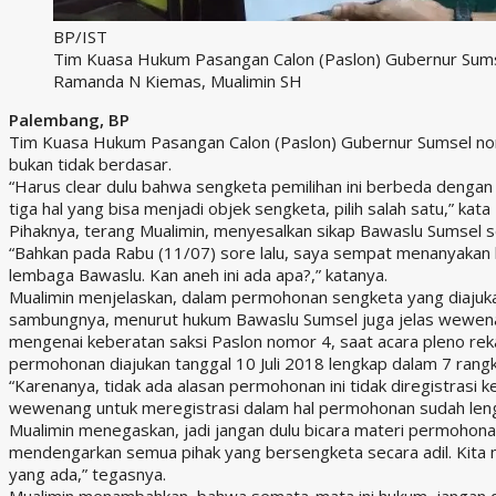
BP/IST
Tim Kuasa Hukum Pasangan Calon (Paslon) Gubernur Sums
Ramanda N Kiemas, Mualimin SH
Palembang, BP
Tim Kuasa Hukum Pasangan Calon (Paslon) Gubernur Sumsel nom
bukan tidak berdasar.
“Harus clear dulu bahwa sengketa pemilihan ini berbeda dengan
tiga hal yang bisa menjadi objek sengketa, pilih salah satu,” kat
Pihaknya, terang Mualimin, menyesalkan sikap Bawaslu Sumsel se
“Bahkan pada Rabu (11/07) sore lalu, saya sempat menanyakan la
lembaga Bawaslu. Kan aneh ini ada apa?,” katanya.
Mualimin menjelaskan, dalam permohonan sengketa yang diaju
sambungnya, menurut hukum Bawaslu Sumsel juga jelas wewenang
mengenai keberatan saksi Paslon nomor 4, saat acara pleno rekap
permohonan diajukan tanggal 10 Juli 2018 lengkap dalam 7 rangk
“Karenanya, tidak ada alasan permohonan ini tidak diregistrasi k
wewenang untuk meregistrasi dalam hal permohonan sudah lengk
Mualimin menegaskan, jadi jangan dulu bicara materi permohona
mendengarkan semua pihak yang bersengketa secara adil. Kita 
yang ada,” tegasnya.
Mualimin menambahkan, bahwa semata-mata ini hukum, jangan d