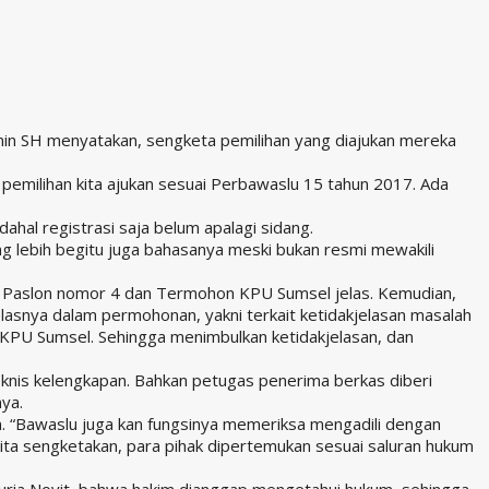
in SH menyatakan, sengketa pemilihan yang diajukan mereka
pemilihan kita ajukan sesuai Perbawaslu 15 tahun 2017. Ada
ahal registrasi saja belum apalagi sidang.
ng lebih begitu juga bahasanya meski bukan resmi mewakili
n Paslon nomor 4 dan Termohon KPU Sumsel jelas. Kemudian,
asnya dalam permohonan, yakni terkait ketidakjelasan masalah
pi KPU Sumsel. Sehingga menimbulkan ketidakjelasan, dan
 teknis kelengkapan. Bahkan petugas penerima berkas diberi
ya.
n. “Bawaslu juga kan fungsinya memeriksa mengadili dengan
ta sengketakan, para pihak dipertemukan sesuai saluran hukum
uria Novit, bahwa hakim dianggap mengetahui hukum, sehingga