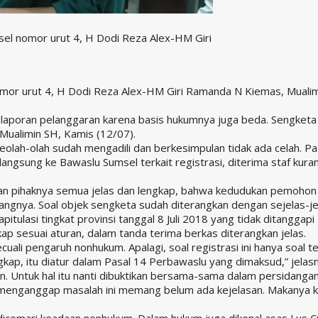
el nomor urut 4, H Dodi Reza Alex-HM Giri
or urut 4, H Dodi Reza Alex-HM Giri Ramanda N Kiemas, Mualim
 laporan pelanggaran karena basis hukumnya juga beda. Sengketa 
a Mualimin SH, Kamis (12/07).
olah-olah sudah mengadili dan berkesimpulan tidak ada celah. Pad
ngsung ke Bawaslu Sumsel terkait registrasi, diterima staf kura
kan pihaknya semua jelas dan lengkap, bahwa kedudukan pemoho
nya. Soal objek sengketa sudah diterangkan dengan sejelas-jel
itulasi tingkat provinsi tanggal 8 Juli 2018 yang tidak ditangga
ap sesuai aturan, dalam tanda terima berkas diterangkan jelas.
ecuali pengaruh nonhukum. Apalagi, soal registrasi ini hanya soal
ap, itu diatur dalam Pasal 14 Perbawaslu yang dimaksud,” jelasn
n. Untuk hal itu nanti dibuktikan bersama-sama dalam persidanga
menganggap masalah ini memang belum ada kejelasan. Makanya ki
icemari keadaan nonhukum. Dalam hukum juga dikenal asas Lus C