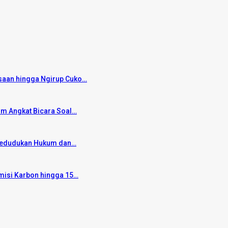
saan hingga Ngirup Cuko…
um Angkat Bicara Soal…
 Kedudukan Hukum dan…
Emisi Karbon hingga 15…