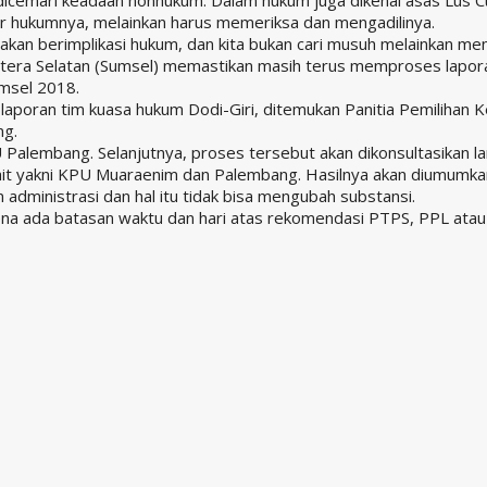
ar hukumnya, melainkan harus memeriksa dan mengadilinya.
 akan berimplikasi hukum, dan kita bukan cari musuh melainkan men
tera Selatan (Sumsel) memastikan masih terus memproses lapora
umsel 2018.
laporan tim kuasa hukum Dodi-Giri, ditemukan Panitia Pemilihan
ng.
lembang. Selanjutnya, proses tersebut akan dikonsultasikan l
ait yakni KPU Muaraenim dan Palembang. Hasilnya akan diumumkan 
dministrasi dan hal itu tidak bisa mengubah substansi.
ena ada batasan waktu dan hari atas rekomendasi PTPS, PPL atau