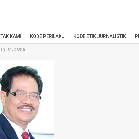
TAK KAMI
KODE PERILAKU
KODE ETIK JURNALISTIK
P
man Tutup Usia