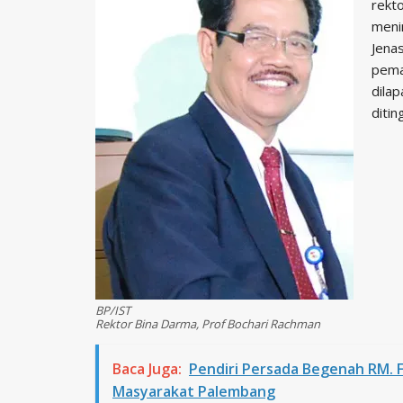
rekt
menin
Jenas
pema
dila
ditin
BP/IST
Rektor Bina Darma, Prof Bochari Rachman
Baca Juga:
Pendiri Persada Begenah RM. 
Masyarakat Palembang