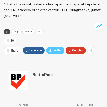
“Lihat situasional, walau sudah rapat pleno aparat kepolisian
dan TNI standby di sekitar kantor KPU,” pungkasnya, Jumat
(6/7).
#osk
Jaga
kantor
kpu
46
Share
Facebook
Twitter
Google+
BeritaPagi
PREV POST
NEXT POST