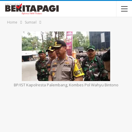
Home
Sumsel
BP/IST Kapolresta Palembang, Kombes Pol Wahyu Bintono