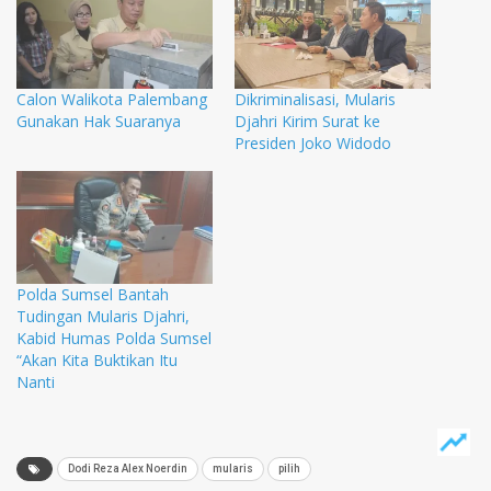
Calon Walikota Palembang
Dikriminalisasi, Mularis
Gunakan Hak Suaranya
Djahri Kirim Surat ke
Presiden Joko Widodo
Polda Sumsel Bantah
Tudingan Mularis Djahri,
Kabid Humas Polda Sumsel
“Akan Kita Buktikan Itu
Nanti
Dodi Reza Alex Noerdin
mularis
pilih