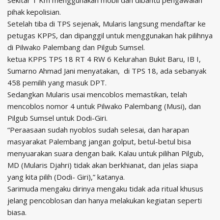
sekitar 1 Km menggunakan mobil dan dibantu pengawalan
pihak kepolisian.
Setelah tiba di TPS sejenak, Mularis langsung mendaftar ke
petugas KPPS, dan dipanggil untuk menggunakan hak pilihnya
di Pilwako Palembang dan Pilgub Sumsel.
ketua KPPS TPS 18 RT 4 RW 6 Kelurahan Bukit Baru, IB I,
Sumarno Ahmad Jani menyatakan, di TPS 18, ada sebanyak
458 pemilih yang masuk DPT.
Sedangkan Mularis usai mencoblos memastikan, telah
mencoblos nomor 4 untuk Pilwako Palembang (Musi), dan
Pilgub Sumsel untuk Dodi-Giri.
“Peraasaan sudah nyoblos sudah selesai, dan harapan
masyarakat Palembang jangan golput, betul-betul bisa
menyuarakan suara dengan baik. Kalau untuk pilihan Pilgub,
MD (Mularis Djahri) tidak akan berkhianat, dan jelas siapa
yang kita pilih (Dodi- Giri),” katanya.
Sarimuda mengaku dirinya mengaku tidak ada ritual khusus
jelang pencoblosan dan hanya melakukan kegiatan seperti
biasa.