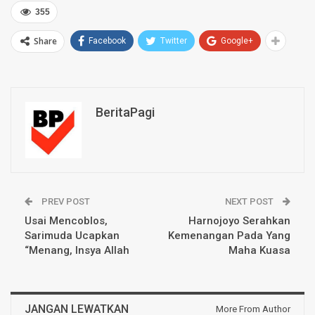
355
Share
Facebook
Twitter
Google+
BeritaPagi
PREV POST
NEXT POST
Usai Mencoblos,
Harnojoyo Serahkan
Sarimuda Ucapkan
Kemenangan Pada Yang
“Menang, Insya Allah
Maha Kuasa
JANGAN LEWATKAN
More From Author