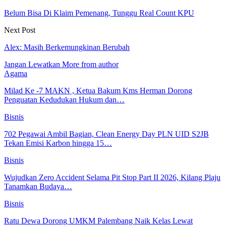
Belum Bisa Di Klaim Pemenang, Tunggu Real Count KPU
Next Post
Alex: Masih Berkemungkinan Berubah
Jangan Lewatkan
More from author
Agama
Milad Ke -7 MAKN , Ketua Bakum Kms Herman Dorong
Penguatan Kedudukan Hukum dan…
Bisnis
702 Pegawai Ambil Bagian, Clean Energy Day PLN UID S2JB
Tekan Emisi Karbon hingga 15…
Bisnis
Wujudkan Zero Accident Selama Pit Stop Part II 2026, Kilang Plaju
Tanamkan Budaya…
Bisnis
Ratu Dewa Dorong UMKM Palembang Naik Kelas Lewat