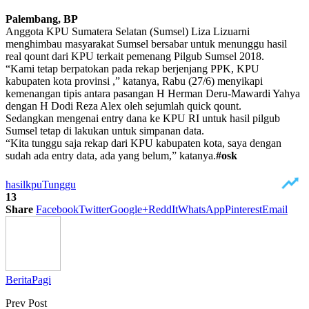
Palembang, BP
Anggota KPU Sumatera Selatan (Sumsel) Liza Lizuarni
menghimbau masyarakat Sumsel bersabar untuk menunggu hasil
real qount dari KPU terkait pemenang Pilgub Sumsel 2018.
“Kami tetap berpatokan pada rekap berjenjang PPK, KPU
kabupaten kota provinsi ,” katanya, Rabu (27/6) menyikapi
kemenangan tipis antara pasangan H Herman Deru-Mawardi Yahya
dengan H Dodi Reza Alex oleh sejumlah quick qount.
Sedangkan mengenai entry dana ke KPU RI untuk hasil pilgub
Sumsel tetap di lakukan untuk simpanan data.
“Kita tunggu saja rekap dari KPU kabupaten kota, saya dengan
sudah ada entry data, ada yang belum,” katanya.
#osk
hasil
kpu
Tunggu
13
Share
Facebook
Twitter
Google+
ReddIt
WhatsApp
Pinterest
Email
BeritaPagi
Prev Post