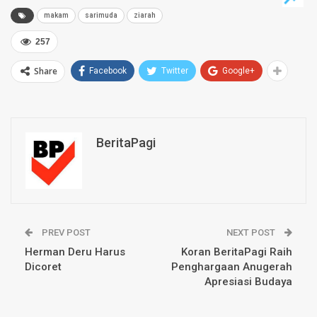
makam
sarimuda
ziarah
257
Share
Facebook
Twitter
Google+
BeritaPagi
PREV POST
NEXT POST
Herman Deru Harus
Koran BeritaPagi Raih
Dicoret
Penghargaan Anugerah
Apresiasi Budaya