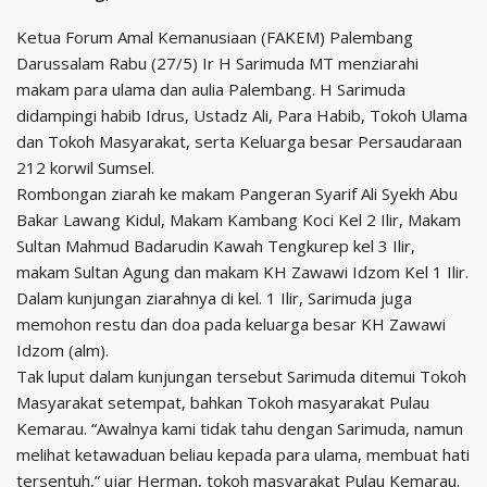
Ketua Forum Amal Kemanusiaan (FAKEM) Palembang
Darussalam Rabu (27/5) Ir H Sarimuda MT menziarahi
makam para ulama dan aulia Palembang. H Sarimuda
didampingi habib Idrus, Ustadz Ali, Para Habib, Tokoh Ulama
dan Tokoh Masyarakat, serta Keluarga besar Persaudaraan
212 korwil Sumsel.
Rombongan ziarah ke makam Pangeran Syarif Ali Syekh Abu
Bakar Lawang Kidul, Makam Kambang Koci Kel 2 Ilir, Makam
Sultan Mahmud Badarudin Kawah Tengkurep kel 3 Ilir,
makam Sultan Agung dan makam KH Zawawi Idzom Kel 1 Ilir.
Dalam kunjungan ziarahnya di kel. 1 Ilir, Sarimuda juga
memohon restu dan doa pada keluarga besar KH Zawawi
Idzom (alm).
Tak luput dalam kunjungan tersebut Sarimuda ditemui Tokoh
Masyarakat setempat, bahkan Tokoh masyarakat Pulau
Kemarau. “Awalnya kami tidak tahu dengan Sarimuda, namun
melihat ketawaduan beliau kepada para ulama, membuat hati
tersentuh,” ujar Herman, tokoh masyarakat Pulau Kemarau.