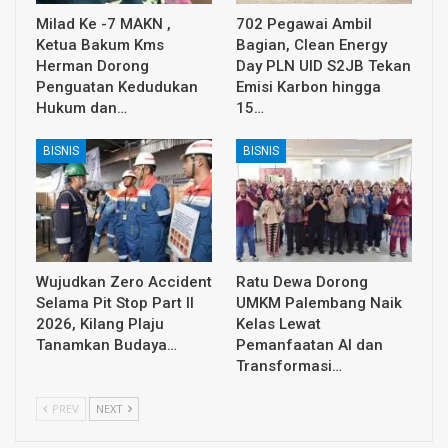
Milad Ke -7 MAKN ,
702 Pegawai Ambil
Ketua Bakum Kms
Bagian, Clean Energy
Herman Dorong
Day PLN UID S2JB Tekan
Penguatan Kedudukan
Emisi Karbon hingga
Hukum dan…
15…
BISNIS
BISNIS
Wujudkan Zero Accident
Ratu Dewa Dorong
Selama Pit Stop Part II
UMKM Palembang Naik
2026, Kilang Plaju
Kelas Lewat
Tanamkan Budaya…
Pemanfaatan AI dan
Transformasi…
PREV
NEXT