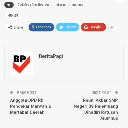
Dodi Reza Alex Noerdin
lebaran
menang
29
Share
Facebook
Twitter
Google+
BeritaPagi
PREV POST
NEXT POST
Anggota DPD RI:
Reuni Akbar SMP
Pendekar Marwah &
Negeri 38 Palembang
Martabat Daerah
Dihadiri Ratusan
Alumnus