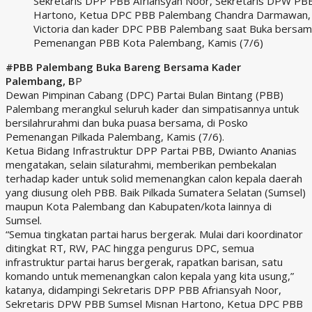
Sekretaris DPP PBB Afriansyah Noor, Sekretaris DPW PB
Hartono, Ketua DPC PBB Palembang Chandra Darmawan, 
Victoria dan kader DPC PBB Palembang saat Buka bersam
Pemenangan PBB Kota Palembang, Kamis (7/6)
#PBB Palembang Buka Bareng Bersama Kader
Palembang, B
P
Dewan Pimpinan Cabang (DPC) Partai Bulan Bintang (PBB)
Palembang merangkul seluruh kader dan simpatisannya untuk
bersilahrurahmi dan buka puasa bersama, di Posko
Pemenangan Pilkada Palembang, Kamis (7/6).
Ketua Bidang Infrastruktur DPP Partai PBB, Dwianto Ananias
mengatakan, selain silaturahmi, memberikan pembekalan
terhadap kader untuk solid memenangkan calon kepala daerah
yang diusung oleh PBB. Baik Pilkada Sumatera Selatan (Sumsel)
maupun Kota Palembang dan Kabupaten/kota lainnya di
Sumsel.
“Semua tingkatan partai harus bergerak. Mulai dari koordinator
ditingkat RT, RW, PAC hingga pengurus DPC, semua
infrastruktur partai harus bergerak, rapatkan barisan, satu
komando untuk memenangkan calon kepala yang kita usung,”
katanya, didampingi Sekretaris DPP PBB Afriansyah Noor,
Sekretaris DPW PBB Sumsel Misnan Hartono, Ketua DPC PBB