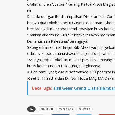
dilahirlan oleh Gusdur,” terang Ketua Prodi Megi
ini.
Senada dengan itu disampaikan Direktur Iran Cor
bahwa dua tokoh seperti Gusdur dan Imam Khomein
berulang kali mencoba membebaskan krisis kemanu
“Bahkan almarhum Gusdur ketika itu akan memba
kemanusiaan Palestina,”terangnya.
Sebagai Iran Corner lanjut Kiki Mikail yang juga
edukasi kepada mahasiswa mengenai sejarah soal 
“Artinya kedua tokoh ini melalui perannya masi
krisis kemanusiaan Palestina,”pungkasnya.
Kuliah tamu yang diikuti setidaknya 300 peserta 
Riset STFI Sadra dan Dr Nor Hoda MAg MA Deka
Baca Juga:
HNI Gelar Grand Giat Palemba
FAHUM UIN
Mahasiswa
palestina