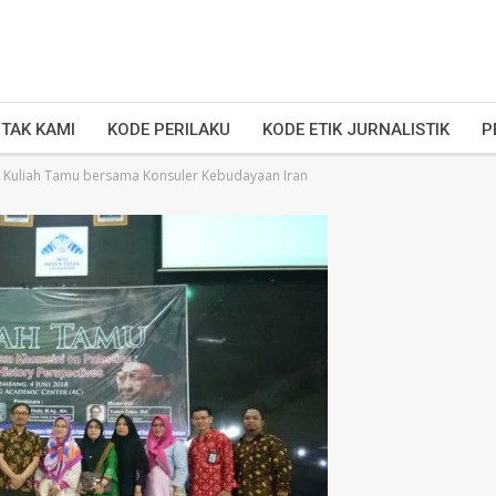
TAK KAMI
KODE PERILAKU
KODE ETIK JURNALISTIK
P
 Kuliah Tamu bersama Konsuler Kebudayaan Iran