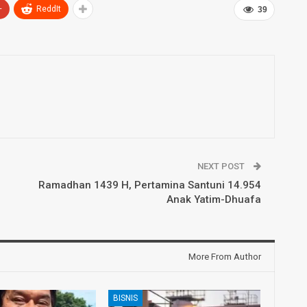
+
ReddIt
39
NEXT POST
Ramadhan 1439 H, Pertamina Santuni 14.954
Anak Yatim-Dhuafa
More From Author
BISNIS