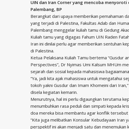
UIN dan Iran Corner yang mencoba menyoroti da
Palembang, BP
Berangkat dari upaya memberikan pemahaman da
yang terjadi di Palestina, Fakultas Adab dan Hum
Palembang menggelar kuliah tamu di Gedung Akade
Kuliah tamu yang digagas Fahum UIN Raden Fat
Iran ini dinilai perlu agar memberikan sentuhan 
di Palestina.
Ketua Pelaksana Kuliah Tamu bertema “Gusdur an
Perspectives”, Dr Nyimas Umi Kalsum MHUm men
sejarah dan sosial kepada mahasiswa bagaiamana a
“Ya, jadi kita ajak mahasiswa untuk mengatahui se
tokoh yakni Gusdur dan Imam Khomeini dari Iran
disela kegiatan kemarin.
Menurutnya, hal ini perlu digaungkan terutama k
menumbuhkan rasa peduli dan simpati kepada krisi
doa mereka bisa membantu agar konflik tersebut 
“Kita juga melibatkan Konsular Kebudayaan Iran 
perspektif ini akan menjadi satu dan menemukan 