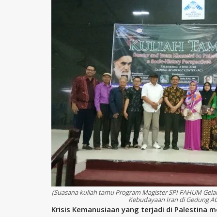
(Suasana kuliah tamu Program Magister SPI FAHUM Gela
Kebudayaan Iran di Gedung AC
Krisis Kemanusiaan yang terjadi di Palestin