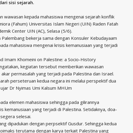
ri sisi sejarah.
n wawasan kepada mahasiswa mengenai sejarah konflik
aniora (Fahum) Universitas Islam Negeri (UIN) Raden Fatah
mik Center UIN (AC), Selasa (5/6).
ah Palembang bekerja sama dengan Konsuler Kebudayaam
kepada mahasiswa mengenai krisis kemanusiaan yang terjadi
d Imam Khomeini on Palestine: a Socio-History
gatakan, kegiatan tersebut memberikan wawasan
kar permasalah yang terjadi pada Palestina dan Israel.
jarah perseteruan kedua negara ini melalui perspektif dua
,” ujar Dr Nyimas Umi Kalsum MHUm
epada elemen mahasiswa sehingga pada gilirannya
s kemanusiaan yang terjadi di Palestina. Setidaknya, doa-
segera selesai.
yang dipadukan dengan perpsektif Gusdur. Sehingga kedua
koimaks terutama dengan karya terkait Palestina yang