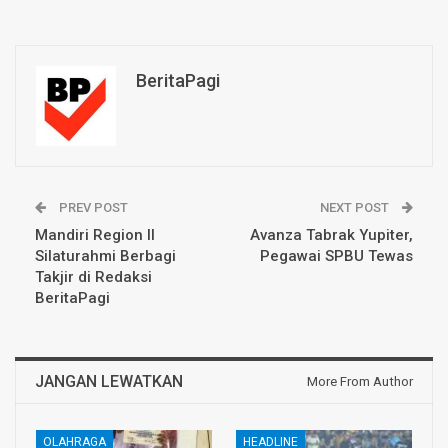
BeritaPagi
PREV POST
NEXT POST
Mandiri Region II
Avanza Tabrak Yupiter,
Silaturahmi Berbagi
Pegawai SPBU Tewas
Takjir di Redaksi
BeritaPagi
JANGAN LEWATKAN
More From Author
OLAHRAGA
HEADLINE