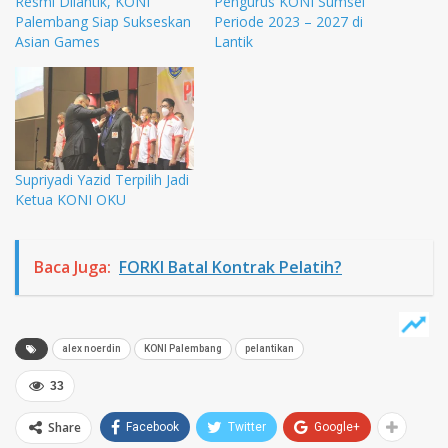
Resmi Dilantik, KONI
Pengurus KONI Sumsel
Palembang Siap Sukseskan
Periode 2023 – 2027 di
Asian Games
Lantik
Supriyadi Yazid Terpilih Jadi
Ketua KONI OKU
Baca Juga:
FORKI Batal Kontrak Pelatih?
alex noerdin
KONI Palembang
pelantikan
33
Share
Facebook
Twitter
Google+