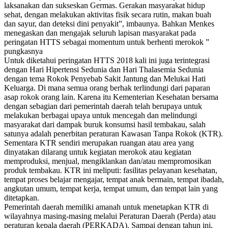
laksanakan dan sukseskan Germas. Gerakan masyarakat hidup
sehat, dengan melakukan aktivitas fisik secara rutin, makan buah
dan sayur, dan deteksi dini penyakit”, imbaunya. Bahkan Menkes
menegaskan dan mengajak seluruh lapisan masyarakat pada
peringatan HTTS sebagai momentum untuk berhenti merokok ”
pungkasnya
Untuk diketahui peringatan HTTS 2018 kali ini juga terintegrasi
dengan Hari Hipertensi Sedunia dan Hari Thalasemia Sedunia
dengan tema Rokok Penyebab Sakit Jantung dan Melukai Hati
Keluarga. Di mana semua orang berhak terlindungi dari paparan
asap rokok orang lain. Karena itu Kementerian Kesehatan bersama
dengan sebagian dari pemerintah daerah telah berupaya untuk
melakukan berbagai upaya untuk mencegah dan melindungi
masyarakat dari dampak buruk konsumsi hasil tembakau, salah
satunya adalah penerbitan peraturan Kawasan Tanpa Rokok (KTR).
Sementara KTR sendiri merupakan ruangan atau area yang
dinyatakan dilarang untuk kegiatan merokok atau kegiatan
memproduksi, menjual, mengiklankan dan/atau mempromosikan
produk tembakau. KTR ini meliputi: fasilitas pelayanan kesehatan,
tempat proses belajar mengajar, tempat anak bermain, tempat ibadah,
angkutan umum, tempat kerja, tempat umum, dan tempat lain yang
ditetapkan.
Pemerintah daerah memiliki amanah untuk menetapkan KTR di
wilayahnya masing-masing melalui Peraturan Daerah (Perda) atau
peraturan kepala daerah (PERKADA). Sampai dengan tahun ini,