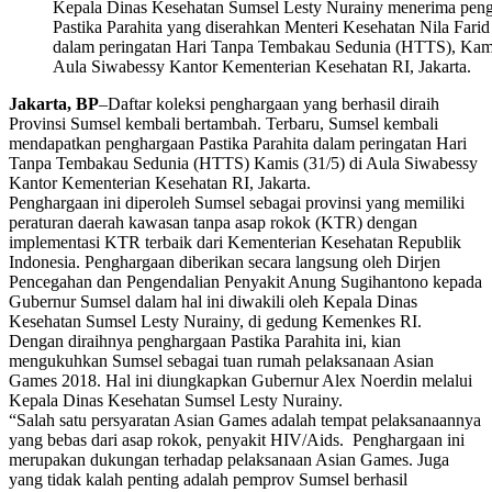
Kepala Dinas Kesehatan Sumsel Lesty Nurainy menerima pen
Pastika Parahita yang diserahkan Menteri Kesehatan Nila Fari
dalam peringatan Hari Tanpa Tembakau Sedunia (HTTS), Kamis
Aula Siwabessy Kantor Kementerian Kesehatan RI, Jakarta.
Jakarta, BP
–Daftar koleksi penghargaan yang berhasil diraih
Provinsi Sumsel kembali bertambah. Terbaru, Sumsel kembali
mendapatkan penghargaan Pastika Parahita dalam peringatan Hari
Tanpa Tembakau Sedunia (HTTS) Kamis (31/5) di Aula Siwabessy
Kantor Kementerian Kesehatan RI, Jakarta.
Penghargaan ini diperoleh Sumsel sebagai provinsi yang memiliki
peraturan daerah kawasan tanpa asap rokok (KTR) dengan
implementasi KTR terbaik dari Kementerian Kesehatan Republik
Indonesia. Penghargaan diberikan secara langsung oleh Dirjen
Pencegahan dan Pengendalian Penyakit Anung Sugihantono kepada
Gubernur Sumsel dalam hal ini diwakili oleh Kepala Dinas
Kesehatan Sumsel Lesty Nurainy, di gedung Kemenkes RI.
Dengan diraihnya penghargaan Pastika Parahita ini, kian
mengukuhkan Sumsel sebagai tuan rumah pelaksanaan Asian
Games 2018. Hal ini diungkapkan Gubernur Alex Noerdin melalui
Kepala Dinas Kesehatan Sumsel Lesty Nurainy.
“Salah satu persyaratan Asian Games adalah tempat pelaksanaannya
yang bebas dari asap rokok, penyakit HIV/Aids. Penghargaan ini
merupakan dukungan terhadap pelaksanaan Asian Games. Juga
yang tidak kalah penting adalah pemprov Sumsel berhasil