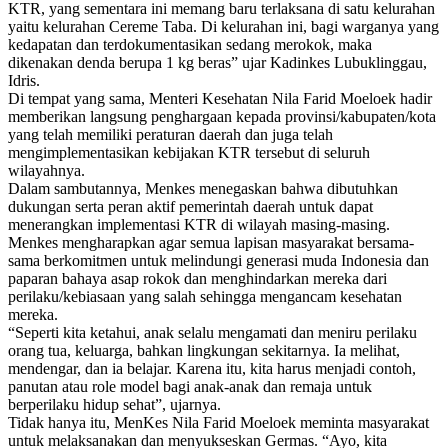
KTR, yang sementara ini memang baru terlaksana di satu kelurahan
yaitu kelurahan Cereme Taba. Di kelurahan ini, bagi warganya yang
kedapatan dan terdokumentasikan sedang merokok, maka
dikenakan denda berupa 1 kg beras” ujar Kadinkes Lubuklinggau,
Idris.
Di tempat yang sama, Menteri Kesehatan Nila Farid Moeloek hadir
memberikan langsung penghargaan kepada provinsi/kabupaten/kota
yang telah memiliki peraturan daerah dan juga telah
mengimplementasikan kebijakan KTR tersebut di seluruh
wilayahnya.
Dalam sambutannya, Menkes menegaskan bahwa dibutuhkan
dukungan serta peran aktif pemerintah daerah untuk dapat
menerangkan implementasi KTR di wilayah masing-masing.
Menkes mengharapkan agar semua lapisan masyarakat bersama-
sama berkomitmen untuk melindungi generasi muda Indonesia dan
paparan bahaya asap rokok dan menghindarkan mereka dari
perilaku/kebiasaan yang salah sehingga mengancam kesehatan
mereka.
“Seperti kita ketahui, anak selalu mengamati dan meniru perilaku
orang tua, keluarga, bahkan lingkungan sekitarnya. Ia melihat,
mendengar, dan ia belajar. Karena itu, kita harus menjadi contoh,
panutan atau role model bagi anak-anak dan remaja untuk
berperilaku hidup sehat”, ujarnya.
Tidak hanya itu, MenKes Nila Farid Moeloek meminta masyarakat
untuk melaksanakan dan menyukseskan Germas. “Ayo, kita