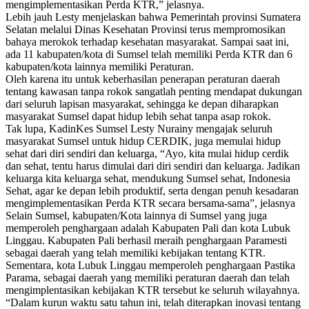
mengimplementasikan Perda KTR,” jelasnya.
Lebih jauh Lesty menjelaskan bahwa Pemerintah provinsi Sumatera
Selatan melalui Dinas Kesehatan Provinsi terus mempromosikan
bahaya merokok terhadap kesehatan masyarakat. Sampai saat ini,
ada 11 kabupaten/kota di Sumsel telah memiliki Perda KTR dan 6
kabupaten/kota lainnya memiliki Peraturan.
Oleh karena itu untuk keberhasilan penerapan peraturan daerah
tentang kawasan tanpa rokok sangatlah penting mendapat dukungan
dari seluruh lapisan masyarakat, sehingga ke depan diharapkan
masyarakat Sumsel dapat hidup lebih sehat tanpa asap rokok.
Tak lupa, KadinKes Sumsel Lesty Nurainy mengajak seluruh
masyarakat Sumsel untuk hidup CERDIK, juga memulai hidup
sehat dari diri sendiri dan keluarga, “Ayo, kita mulai hidup cerdik
dan sehat, tentu harus dimulai dari diri sendiri dan keluarga. Jadikan
keluarga kita keluarga sehat, mendukung Sumsel sehat, Indonesia
Sehat, agar ke depan lebih produktif, serta dengan penuh kesadaran
mengimplementasikan Perda KTR secara bersama-sama”, jelasnya
Selain Sumsel, kabupaten/Kota lainnya di Sumsel yang juga
memperoleh penghargaan adalah Kabupaten Pali dan kota Lubuk
Linggau. Kabupaten Pali berhasil meraih penghargaan Paramesti
sebagai daerah yang telah memiliki kebijakan tentang KTR.
Sementara, kota Lubuk Linggau memperoleh penghargaan Pastika
Parama, sebagai daerah yang memiliki peraturan daerah dan telah
mengimplentasikan kebijakan KTR tersebut ke seluruh wilayahnya.
“Dalam kurun waktu satu tahun ini, telah diterapkan inovasi tentang