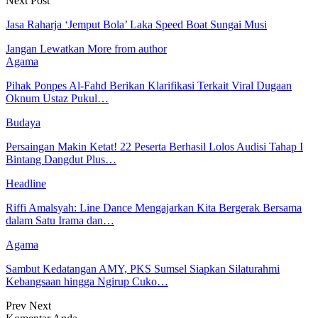
Next Post
Jasa Raharja ‘Jemput Bola’ Laka Speed Boat Sungai Musi
Jangan Lewatkan
More from author
Agama
Pihak Ponpes Al-Fahd Berikan Klarifikasi Terkait Viral Dugaan
Oknum Ustaz Pukul…
Budaya
Persaingan Makin Ketat! 22 Peserta Berhasil Lolos Audisi Tahap I
Bintang Dangdut Plus…
Headline
Riffi Amalsyah: Line Dance Mengajarkan Kita Bergerak Bersama
dalam Satu Irama dan…
Agama
Sambut Kedatangan AMY, PKS Sumsel Siapkan Silaturahmi
Kebangsaan hingga Ngirup Cuko…
Prev
Next