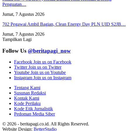
Penguatan…
Jumat, 7 Agustus 2026
702 Pegawai Ambil Bagian, Clean Energy Day PLN UID S2JB…
Jumat, 7 Agustus 2026
Tampilkan Lagi
Follow Us
@beritapagi_now
Facebook
Join us on Facebook
Twitter
Join us on Twitter
Youtube
Join us on Youtube
Instagram
Join us on Instagram
Tentang Kami
Susunan Redaksi
Kontak Kami
Kode Perilaku
Kode Etik Jurnalistik
Pedoman Media Siber
© 2026 - beritapagi.co.id. All Rights Reserved.
Website Design:
BetterStudio