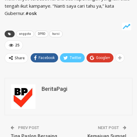
tengah ikut kampanye. “Nanti saya cari tahu ya,” kata
Gubernur.
#osk
anggota
DPRD
kursi
25
Share
Facebook
Twitter
Google+
BeritaPagi
PREV POST
NEXT POST
Tiga Paslon Bersaing
Kemajuan Sumsel