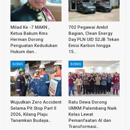
Milad Ke -7 MAKN ,
702 Pegawai Ambil
Ketua Bakum Kms
Bagian, Clean Energy
Herman Dorong
Day PLN UID S2JB Tekan
Penguatan Kedudukan
Emisi Karbon hingga
Hukum dan…
15…
BISNIS
BISNIS
Wujudkan Zero Accident
Ratu Dewa Dorong
Selama Pit Stop Part II
UMKM Palembang Naik
2026, Kilang Plaju
Kelas Lewat
Tanamkan Budaya…
Pemanfaatan AI dan
Transformasi…