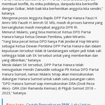
membuat konflik, itu etika politiknya, daripada kita berkonflik
dengan Golkar, lebih baik kita berhentikan anggota kita sendiri,”
katanya.
Mengenai posisi Anggota Bapilu DPP Partai Hanura Fauzi H
Amro MSi Fauzih H Amroh SE MSi, masih di proses karena yang
bersangkutan masih menjabat anggota DPR RI.
Menurut Mularis, yang bisa memecat Ketua DPD Partai
Hanura hanya Ketua Dewan Pembina, yakni Wiranto.
“Yang bisa pecat ketua DPD hanya Pak Jenderal Haji Wiranto
sebagai Ketua Dewan Pembina DPP Partai Hanura dan dalam
keputusan tersebut tidak di tandatangani sekjen jadi tidak sah
sehingga tidak sah SK tersebut untuk yang memberikan dan
yang diberikan,” katanya.
Meski dalam SK tersebut, DPP Partai Hanura telah
menugaskan Hendri Zainuddin sebagai Plt Ketua DPD Partai
Hanura Sumsel, namun Mularis tetap akan mensukseskan
dukungan Hanura Sumsel untuk salah satu pasangan calon.
“DPD Hanura Sumsel siap mensukseskan DRA (Dodi Reza
Alex)- GRK (Giri Ramanda Kiemas) di Pilgub Sumsel 2018 –
2023,” katanya.
Baca Juga:
Cegah Penyebaran PMK, Lalu Lintas