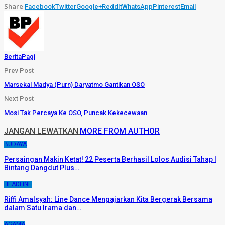
Share
Facebook
Twitter
Google+
ReddIt
WhatsApp
Pinterest
Email
BeritaPagi
Prev Post
Marsekal Madya (Purn) Daryatmo Gantikan OSO
Next Post
Mosi Tak Percaya Ke OSO, Puncak Kekecewaan
JANGAN LEWATKAN
MORE FROM AUTHOR
BUDAYA
Persaingan Makin Ketat! 22 Peserta Berhasil Lolos Audisi Tahap I
Bintang Dangdut Plus…
HEADLINE
Riffi Amalsyah: Line Dance Mengajarkan Kita Bergerak Bersama
dalam Satu Irama dan…
AGAMA