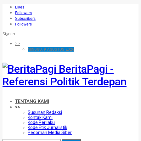
Likes
Followers
Subscribers
Followers
Sign In
>>
MINGGU, 9 AGUSTUS 2026
BeritaPagi -
Referensi Politik Terdepan
TENTANG KAMI
>>
Susunan Redaksi
Kontak Kami
Kode Perilaku
Kode Etik Jurnalistik
Pedoman Media Siber