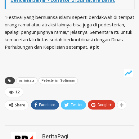
Bencana Banjir - Longsor di Sumatera Barat
“Festival yang bernuansa islami seperti berdakwah di tempat
orang ramai atau atraksi lainnya bisa juga di pedesterian,
apalagi pengunjungnya ramai,” jelasnya. Sementara itu untuk
kemacetan lalu lintas sudah berkootdinasi dengan Dinas
Perhubungan dan Kepolisian setempat.
#pit
pariwisata
Pedesterian Sudirman
12
Share
Facebook
Twitter
Google+
BeritaPagi