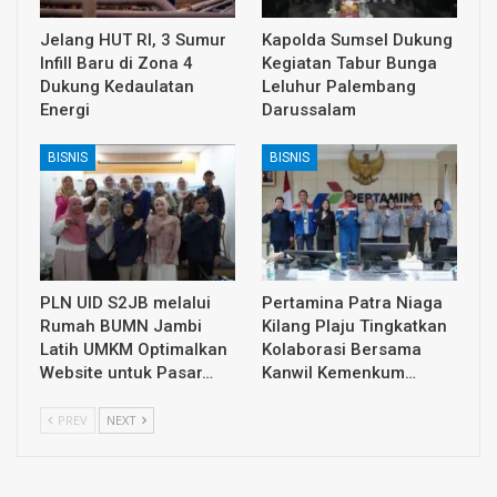
Jelang HUT RI, 3 Sumur
Kapolda Sumsel Dukung
Infill Baru di Zona 4
Kegiatan Tabur Bunga
Dukung Kedaulatan
Leluhur Palembang
Energi
Darussalam
BISNIS
BISNIS
PLN UID S2JB melalui
Pertamina Patra Niaga
Rumah BUMN Jambi
Kilang Plaju Tingkatkan
Latih UMKM Optimalkan
Kolaborasi Bersama
Website untuk Pasar…
Kanwil Kemenkum…
PREV
NEXT