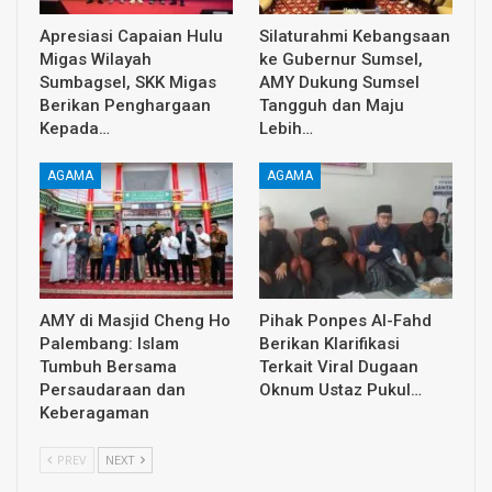
Apresiasi Capaian Hulu
Silaturahmi Kebangsaan
Migas Wilayah
ke Gubernur Sumsel,
Sumbagsel, SKK Migas
AMY Dukung Sumsel
Berikan Penghargaan
Tangguh dan Maju
Kepada…
Lebih…
AGAMA
AGAMA
AMY di Masjid Cheng Ho
Pihak Ponpes Al-Fahd
Palembang: Islam
Berikan Klarifikasi
Tumbuh Bersama
Terkait Viral Dugaan
Persaudaraan dan
Oknum Ustaz Pukul…
Keberagaman
PREV
NEXT