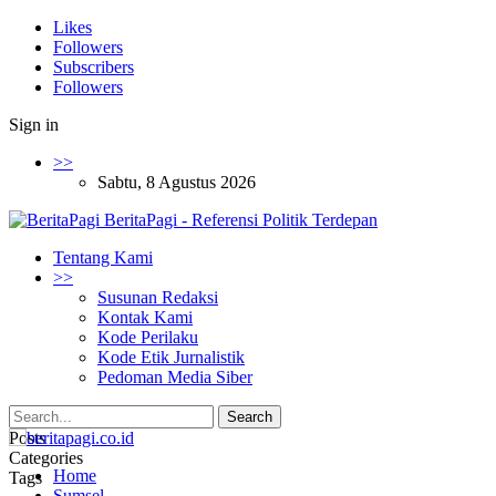
Likes
Followers
Subscribers
Followers
Sign in
>>
Sabtu, 8 Agustus 2026
BeritaPagi - Referensi Politik Terdepan
Tentang Kami
>>
Susunan Redaksi
Kontak Kami
Kode Perilaku
Kode Etik Jurnalistik
Pedoman Media Siber
Posts
Categories
Home
Tags
Sumsel