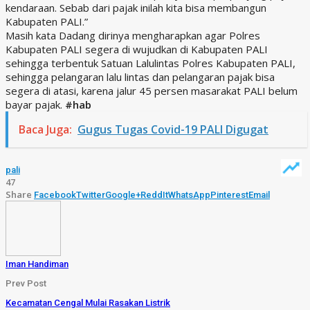
kendaraan. Sebab dari pajak inilah kita bisa membangun
Kabupaten PALI.”
Masih kata Dadang dirinya mengharapkan agar Polres
Kabupaten PALI segera di wujudkan di Kabupaten PALI
sehingga terbentuk Satuan Lalulintas Polres Kabupaten PALI,
sehingga pelangaran lalu lintas dan pelangaran pajak bisa
segera di atasi, karena jalur 45 persen masarakat PALI belum
bayar pajak.
#hab
Baca Juga:
Gugus Tugas Covid-19 PALI Digugat
pali
47
Share
Facebook
Twitter
Google+
ReddIt
WhatsApp
Pinterest
Email
Iman Handiman
Prev Post
Kecamatan Cengal Mulai Rasakan Listrik