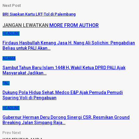
Next Post
BRI Siapkan Kartu LRT-Tol di Palembang
JANGAN LEWATKAN
MORE FROM AUTHOR
HEADLINE
Firdaus Hasbullah Kenang Jasa H. Nang Ali Solichin: Pengabdian
Beliau untuk PALI Akan…
AGAMA
Sambut Tahun Baru Islam 1448 H, Wakil Ketua DPRD PALI Ajak
Masyarakat Jadikan…
PALI
Dukung Pola Hidup Sehat, Medco E&P Ajak Pemuda Pemudi
Sparing Voli di Pengabuan
HEADLINE
Gubernur Herman Deru Dorong Sinergi CSR, Resmikan Ground
Breaking Jalan Simpang Raja…
Prev
Next