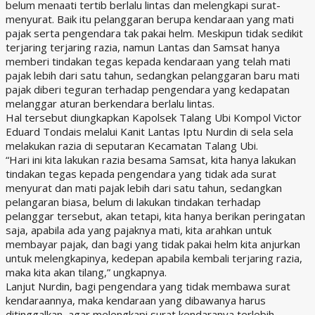
belum menaati tertib berlalu lintas dan melengkapi surat-
menyurat. Baik itu pelanggaran berupa kendaraan yang mati
pajak serta pengendara tak pakai helm. Meskipun tidak sedikit
terjaring terjaring razia, namun Lantas dan Samsat hanya
memberi tindakan tegas kepada kendaraan yang telah mati
pajak lebih dari satu tahun, sedangkan pelanggaran baru mati
pajak diberi teguran terhadap pengendara yang kedapatan
melanggar aturan berkendara berlalu lintas.
Hal tersebut diungkapkan Kapolsek Talang Ubi Kompol Victor
Eduard Tondais melalui Kanit Lantas Iptu Nurdin di sela sela
melakukan razia di seputaran Kecamatan Talang Ubi.
“Hari ini kita lakukan razia besama Samsat, kita hanya lakukan
tindakan tegas kepada pengendara yang tidak ada surat
menyurat dan mati pajak lebih dari satu tahun, sedangkan
pelangaran biasa, belum di lakukan tindakan terhadap
pelanggar tersebut, akan tetapi, kita hanya berikan peringatan
saja, apabila ada yang pajaknya mati, kita arahkan untuk
membayar pajak, dan bagi yang tidak pakai helm kita anjurkan
untuk melengkapinya, kedepan apabila kembali terjaring razia,
maka kita akan tilang,” ungkapnya.
Lanjut Nurdin, bagi pengendara yang tidak membawa surat
kendaraannya, maka kendaraan yang dibawanya harus
ditinggalkan, agar melengkapi surat kendaranya terlebih