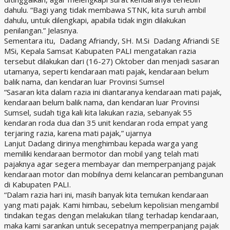
dahulu. “Bagi yang tidak membawa STNK, kita suruh ambil
dahulu, untuk dilengkapi, apabila tidak ingin dilakukan
penilangan.” Jelasnya.
Sementara itu, Dadang Afriandy, SH. M.Si Dadang Afriandi SE
MSi, Kepala Samsat Kabupaten PALI mengatakan razia
tersebut dilakukan dari (16-27) Oktober dan menjadi sasaran
utamanya, seperti kendaraan mati pajak, kendaraan belum
balik nama, dan kendaran luar Provinsi Sumsel
“Sasaran kita dalam razia ini diantaranya kendaraan mati pajak,
kendaraan belum balik nama, dan kendaran luar Provinsi
Sumsel, sudah tiga kali kita lakukan razia, sebanyak 55
kendaran roda dua dan 35 unit kendaran roda empat yang
terjaring razia, karena mati pajak,” ujarnya
Lanjut Dadang dirinya menghimbau kepada warga yang
memiliki kendaraan bermotor dan mobil yang telah mati
pajaknya agar segera membayar dan memperpanjang pajak
kendaraan motor dan mobilnya demi kelancaran pembangunan
di Kabupaten PALI.
“Dalam razia hari ini, masih banyak kita temukan kendaraan
yang mati pajak. Kami himbau, sebelum kepolisian mengambil
tindakan tegas dengan melakukan tilang terhadap kendaraan,
maka kami sarankan untuk secepatnya memperpanjang pajak