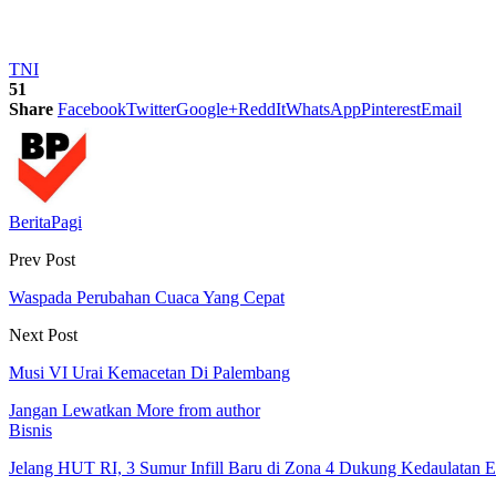
TNI
51
Share
Facebook
Twitter
Google+
ReddIt
WhatsApp
Pinterest
Email
BeritaPagi
Prev Post
Waspada Perubahan Cuaca Yang Cepat
Next Post
Musi VI Urai Kemacetan Di Palembang
Jangan Lewatkan
More from author
Bisnis
Jelang HUT RI, 3 Sumur Infill Baru di Zona 4 Dukung Kedaulatan E