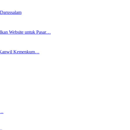
 Darussalam
an Website untuk Pasar…
ama Kanwil Kemenkum…
g…