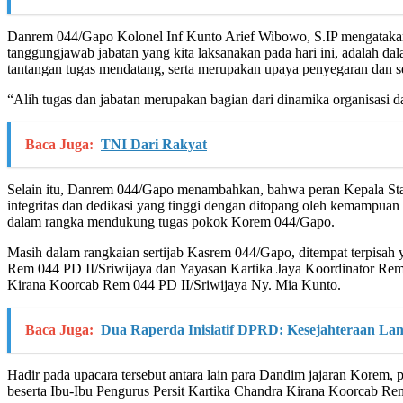
Danrem 044/Gapo Kolonel Inf Kunto Arief Wibowo, S.IP mengatakan, 
tanggungjawab jabatan yang kita laksanakan pada hari ini, adalah 
tantangan tugas mendatang, serta merupakan upaya penyegaran dan se
“Alih tugas dan jabatan merupakan bagian dari dinamika organisasi 
Baca Juga:
TNI Dari Rakyat
Selain itu, Danrem 044/Gapo menambahkan, bahwa peran Kepala Sta
integritas dan dedikasi yang tinggi dengan ditopang oleh kemampua
dalam rangka mendukung tugas pokok Korem 044/Gapo.
Masih dalam rangkaian sertijab Kasrem 044/Gapo, ditempat terpisah 
Rem 044 PD II/Sriwijaya dan Yayasan Kartika Jaya Koordinator Rem 
Kirana Koorcab Rem 044 PD II/Sriwijaya Ny. Mia Kunto.
Baca Juga:
Dua Raperda Inisiatif DPRD: Kesejahteraan Lan
Hadir pada upacara tersebut antara lain para Dandim jajaran Korem
beserta Ibu-Ibu Pengurus Persit Kartika Chandra Kirana Koorcab Re