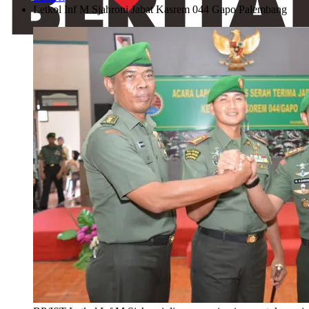
Letkol Inf M Sjahroni Jabat Kasrem 044 Gapo Palembang