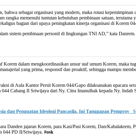
bahwa sebagai organisasi yang modern, maka rotasi kepemimpinan di 
dalam rangka memenuhi tuntutan kebutuhan pembinaan satuan, terutama
kaligus bagian dari upaya peningkatan kinerja organisasi di Korem 0
dalam sistem pembinaan personil di lingkungan TNI AD,” kata Danrem.
f Korem dalam mengkoordinasikan unsur staf umum Korem, maka tugas
n manajerial yang prima, responsif dan proaktif, sehingga mampu mem
yakni di Aula Kantor Persit Korem 044/Gapo dilaksanakan upacara ser
044 Cabang II Sriwijaya dari Ny. Citra Imanulhak kepada Ny. Indah S
sia dan Penguatan Ideologi Pancasila, Ini Tanggapan Pemprov 
, para Danden jajaran Korem, para Kasi/Pasi Korem, Dan/Kabalakrem,
m 044 PD II/Sriwijaya.
#osk