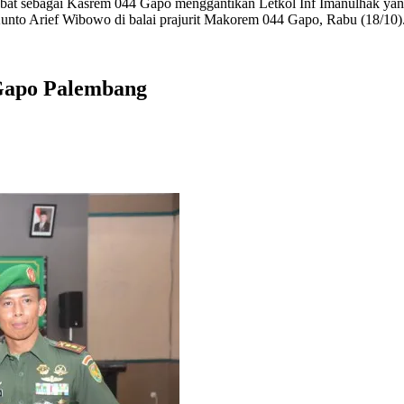
bat sebagai Kasrem 044 Gapo menggantikan Letkol Inf Imanulhak yang 
unto Arief Wibowo di balai prajurit Makorem 044 Gapo, Rabu (18/10)
 Gapo Palembang