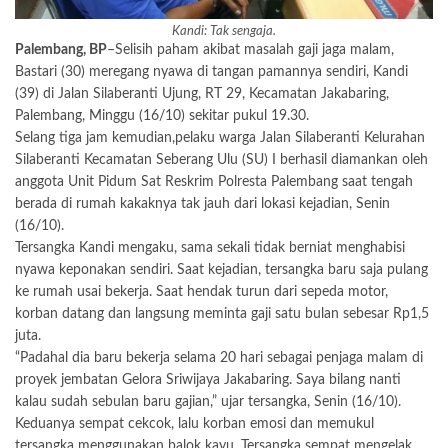
Kandi: Tak sengaja.
Palembang, BP
–Selisih paham akibat masalah gaji jaga malam,
Bastari (30)‎ meregang nyawa di tangan pamannya sendiri, Kandi
(39) di Jalan Silaberanti Ujung, RT 29, Kecamatan Jakabaring,
Palembang, Minggu (16/10) sekitar pukul 19.30.
Selang tiga jam kemudian,pelaku warga Jalan Silaberanti Kelurahan
Silaberanti Kecamatan Seberang Ulu (SU) I berhasil diamankan oleh
anggota Unit Pidum Sat Reskrim Polresta Palembang saat tengah
berada di rumah kakaknya tak jauh dari lokasi kejadian, Senin
(16/10).
Tersangka Kandi mengaku, sama sekali tidak berniat menghabisi
nyawa keponakan sendiri. Saat kejadian, tersangka baru saja pulang
ke rumah usai bekerja. Saat hendak turun dari sepeda motor,
korban datang dan langsung meminta gaji satu bulan sebesar Rp1,5
juta.
“Padahal dia baru bekerja selama 20 hari sebagai penjaga malam di
proyek jembatan Gelora Sriwijaya Jakabaring. Saya bilang nanti
kalau sudah sebulan baru gajian,” ujar tersangka, Senin (16/10).
Keduanya sempat cekcok, lalu korban emosi dan memukul
tersangka menggunakan balok kayu. Tersangka sempat mengelak