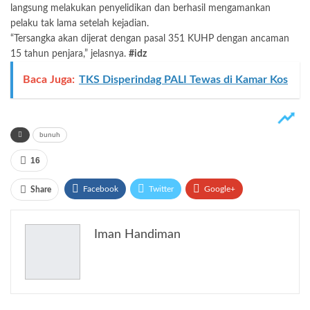
langsung melakukan penyelidikan dan berhasil mengamankan
pelaku tak lama setelah kejadian.
“Tersangka akan dijerat dengan pasal 351 KUHP dengan ancaman
15 tahun penjara,” jelasnya.
#idz
Baca Juga:
TKS Disperindag PALI Tewas di Kamar Kos
bunuh
16
Facebook
Twitter
Google+
Share
ReddIt
WhatsApp
Pinterest
Iman Handiman
Email