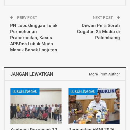
PREV POST
NEXT POST
PN Lubuklinggau Tolak
Dewan Pers Soroti
Permohonan
Gugatan 25 Media di
Praperadilan, Kasus
Palembamg
APBDes Lubuk Muda
Masuk Babak Lanjutan
JANGAN LEWATKAN
More From Author
LUBUKLINGGAU
LUBUKLINGGAU
Kantongi Dukungan 12
Peringatan HANI 2026,