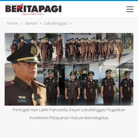
Home
Sumsel
Lubuklinggau
Peringati Hari Lahir Pancasila, Kejari Lubuklinggau Tegaskan
Komitmen Pelayanan Hukum Berintegritas