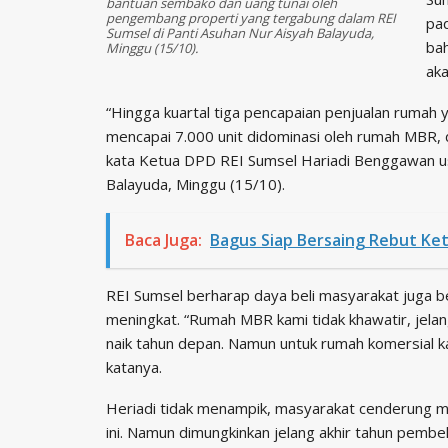
bantuan sembako dan uang tunai oleh
pengembang properti yang tergabung dalam REI
pad
Sumsel di Panti Asuhan Nur Aisyah Balayuda,
bah
Minggu (15/10).
aka
“Hingga kuartal tiga pencapaian penjualan rumah 
mencapai 7.000 unit didominasi oleh rumah MBR, dip
kata Ketua DPD REI Sumsel Hariadi Benggawan us
Balayuda, Minggu (15/10).
Baca Juga:
Bagus Siap Bersaing Rebut Ket
REI Sumsel berharap daya beli masyarakat juga b
meningkat. “Rumah MBR kami tidak khawatir, jelan
naik tahun depan. Namun untuk rumah komersial ka
katanya.
Heriadi tidak menampik, masyarakat cenderung m
ini. Namun dimungkinkan jelang akhir tahun pembe