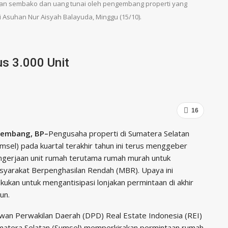
n sembako dan uang tunai oleh pengembang properti yang
i Asuhan Nur Aisyah Balayuda, Minggu (15/10).
s 3.000 Unit
16
lembang, BP–
Pengusaha properti di Sumatera Selatan
msel) pada kuartal terakhir tahun ini terus menggeber
ngerjaan unit rumah terutama rumah murah untuk
syarakat Berpenghasilan Rendah (MBR). Upaya ini
akukan untuk mengantisipasi lonjakan permintaan di akhir
un.
wan Perwakilan Daerah (DPD) Real Estate Indonesia (REI)
matera Selatan (Sumsel) memperkirakan permintaan rumah