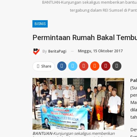
BANTUAN-Kunjungan sekaligus memberikan bantua
tergabung dalam REI Sumsel di Pant
BISNIS
Permintaan Rumah Bakal Tembu
Minggu, 15 Oktober 2017
By
BeritaPagi
Share
Pa
(Su
pe
Ma
dil
tah
De
BANTUAN-
Kunjungan sekaligus memberikan
Su