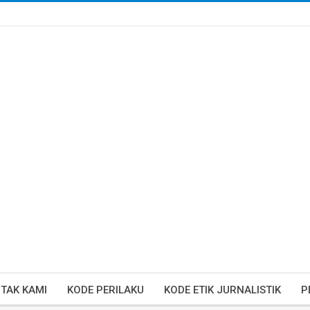
TAK KAMI
KODE PERILAKU
KODE ETIK JURNALISTIK
P