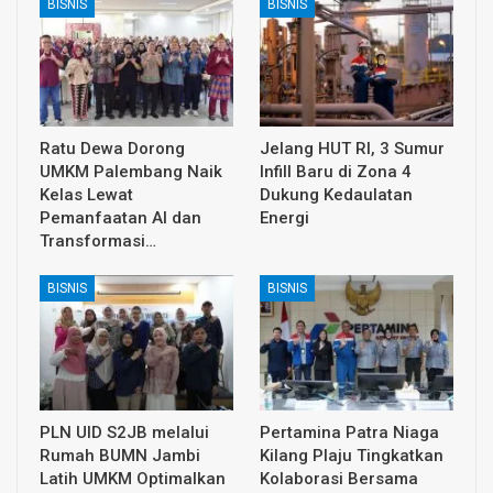
BISNIS
BISNIS
Ratu Dewa Dorong
Jelang HUT RI, 3 Sumur
UMKM Palembang Naik
Infill Baru di Zona 4
Kelas Lewat
Dukung Kedaulatan
Pemanfaatan AI dan
Energi
Transformasi…
BISNIS
BISNIS
PLN UID S2JB melalui
Pertamina Patra Niaga
Rumah BUMN Jambi
Kilang Plaju Tingkatkan
Latih UMKM Optimalkan
Kolaborasi Bersama