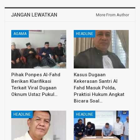
JANGAN LEWATKAN
More From Author
AGAMA
HEADLINE
Pihak Ponpes Al-Fahd
Kasus Dugaan
Berikan Klarifikasi
Kekerasan Santri Al
Terkait Viral Dugaan
Fahd Masuk Polda,
Oknum Ustaz Pukul…
Praktisi Hukum Angkat
Bicara Soal…
HEADLINE
HEADLINE