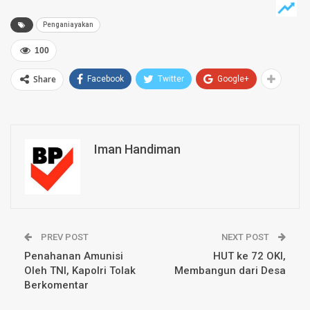
Penganiayakan
100
Share
Facebook
Twitter
Google+
Iman Handiman
PREV POST
NEXT POST
Penahanan Amunisi
HUT ke 72 OKI,
Oleh TNI, Kapolri Tolak
Membangun dari Desa
Berkomentar