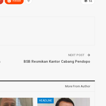
+
ReddIt
51
NEXT POST
a
BSB Resmikan Kantor Cabang Pendopo
More From Author
HEADLINE