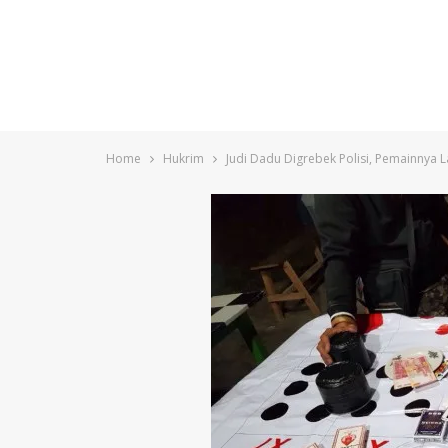
Home
Hukrim
Judi Dadu Digrebek Polisi, Pemainnya 