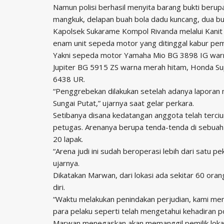
Namun polisi berhasil menyita barang bukti berupa
mangkuk, delapan buah bola dadu kuncang, dua bu
Kapolsek Sukarame Kompol Rivanda melalui Kanit 
enam unit sepeda motor yang ditinggal kabur pemi
Yakni sepeda motor Yamaha Mio BG 3898 IG war
Jupiter BG 5915 ZS warna merah hitam, Honda Su
6438 UR.
“Penggrebekan dilakukan setelah adanya laporan
Sungai Putat,” ujarnya saat gelar perkara.
Setibanya disana kedatangan anggota telah terciu
petugas. Arenanya berupa tenda-tenda di sebuah 
20 lapak.
“Arena judi ini sudah beroperasi lebih dari satu 
ujarnya.
Dikatakan Marwan, dari lokasi ada sekitar 60 ora
diri.
“Waktu melakukan penindakan perjudian, kami me
para pelaku seperti telah mengetahui kehadiran pol
Marwan menegaskan akan memanggil pemilik loka