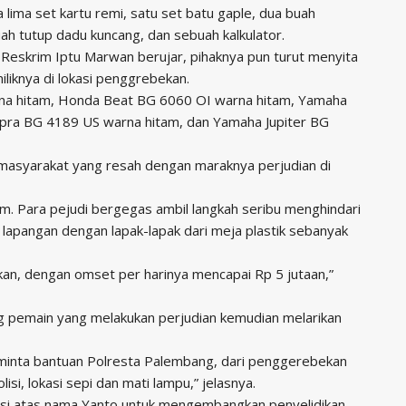
 lima set kartu remi, satu set batu gaple, dua buah
ah tutup dadu kuncang, dan sebuah kalkulator.
Reskrim Iptu Marwan berujar, pihaknya pun turut menyita
liknya di lokasi penggrebekan.
na hitam, Honda Beat BG 6060 OI warna hitam, Yamaha
pra BG 4189 US warna hitam, dan Yamaha Jupiter BG
 masyarakat yang resah dengan maraknya perjudian di
m. Para pejudi bergegas ambil langkah seribu menghindari
lapangan dengan lapak-lapak dari meja plastik sebanyak
pekan, dengan omset per harinya mencapai Rp 5 jutaan,”
ng pemain yang melakukan perjudian kemudian melarikan
minta bantuan Polresta Palembang, dari penggerebekan
isi, lokasi sepi dan mati lampu,” jelasnya.
si atas nama Yanto untuk mengembangkan penyelidikan