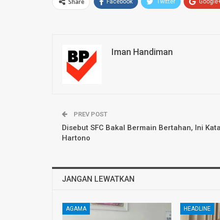
Share
Facebook
Twitter
Google
Iman Handiman
PREV POST
Disebut SFC Bakal Bermain Bertahan, Ini Kat
Hartono
JANGAN LEWATKAN
AGAMA
HEADLINE