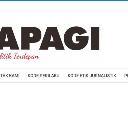
TAK KAMI
KODE PERILAKU
KODE ETIK JURNALISTIK
P