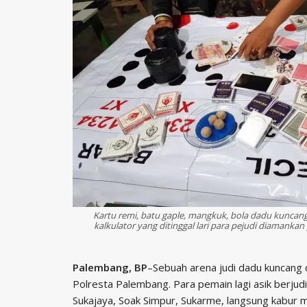
Kartu remi, batu gaple, mangkuk, bola dadu kuncan
kalkulator yang ditinggal lari para pejudi diamankan 
Palembang, BP
–Sebuah arena judi dadu kuncang 
Polresta Palembang. Para pemain lagi asik berjud
Sukajaya, Soak Simpur, Sukarme, langsung kabur me