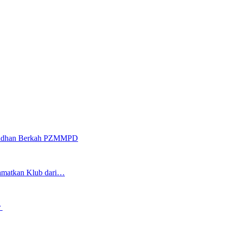
Ramadhan Berkah PZMMPD
lamatkan Klub dari…
r