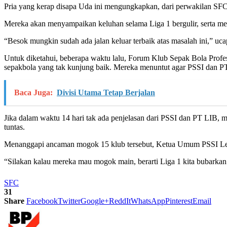
Pria yang kerap disapa Uda ini mengungkapkan, dari perwakilan SFC d
Mereka akan menyampaikan keluhan selama Liga 1 bergulir, serta me
“Besok mungkin sudah ada jalan keluar terbaik atas masalah ini,” uc
Untuk diketahui, beberapa waktu lalu, Forum Klub Sepak Bola Profes
sepakbola yang tak kunjung baik. Mereka menuntut agar PSSI dan PT L
Baca Juga:
Divisi Utama Tetap Berjalan
Jika dalam waktu 14 hari tak ada penjelasan dari PSSI dan PT LIB, m
tuntas.
Menanggapi ancaman mogok 15 klub tersebut, Ketua Umum PSSI Le
“Silakan kalau mereka mau mogok main, berarti Liga 1 kita bubarkan
SFC
31
Share
Facebook
Twitter
Google+
ReddIt
WhatsApp
Pinterest
Email