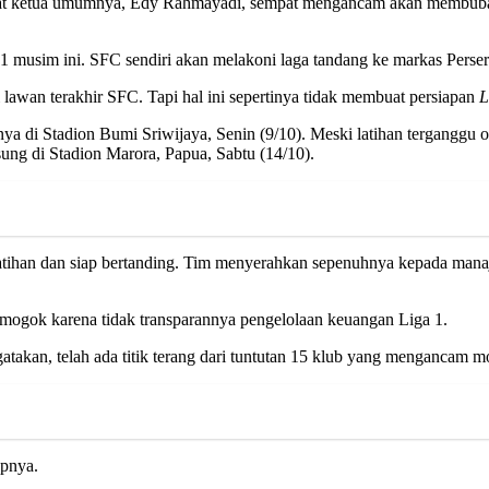
wat ketua umumnya, Edy Rahmayadi, sempat mengancam akan membubar
iga 1 musim ini. SFC sendiri akan melakoni laga tandang ke markas Perser
 lawan terakhir SFC. Tapi hal ini sepertinya tidak membuat persiapan
L
a di Stadion Bumi Sriwijaya, Senin (9/10). Meski latihan terganggu ol
ung di Stadion Marora, Papua, Sabtu (14/10).
latihan dan siap bertanding. Tim menyerahkan sepenuhnya kepada mana
 mogok karena tidak transparannya pengelolaan keuangan Liga 1.
atakan, telah ada titik terang dari tuntutan 15 klub yang mengancam
apnya.