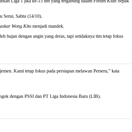
kan Liga 1 jika ke-15 tim yang tergabung dalam Forum Klub Sepak
u Serui, Sabtu (14/10).
askar Wong Kito
menjadi mandek.
eh hujan dengan angin yang deras, tapi setidaknya tim tetap fokus
jemen. Kami tetap fokus pada persiapan melawan Perseru,” kata
 mogok dengan PSSI dan PT Liga Indonesia Baru (LIB).