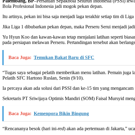
Palembang, BP
–Persatuan Sepakbola Seluruh Indonesia (PSSI) le
Bola Profesional Indonesia jadi mogok pekan depan.
Itu artinya, pekan ini bisa saja menjadi laga terakhir setiap tim di L
Jika Liga 1 dibubarkan pekan depan, maka Perseru Serui menjadi jadi
Yu Hyun Koo dan kawan-kawan tetap menjalani latihan seperti biasany
pada persiapan melawan Perseru. Pertandingan tersebut akan berlangs
Baca Juga:
Temukan Bakat Baru di SFC
“Tugas saya sebagai pelatih memberikan menu latihan. Pemain juga 
Pelatih SFC Hartono Ruslan, Senin (9/10).
Ia percaya akan ada solusi dari PSSI dan ke-15 tim yang mengancam
Sekretaris PT Sriwijaya Optimis Mandiri (SOM) Faisal Mursyid meng
Baca Juga:
Kemenpora Bikin Bingung
“Rencananya besok (hari ini-
red
) akan ada pertemuan di Jakarta,” uc